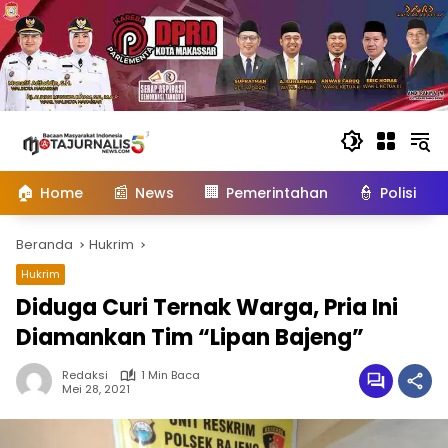
Langsung
ke
konten
🏠
📰
🏢
👮
Home
News
Pemerintahan
Polisi
Beranda
Hukrim
Hukrim
Diduga Curi Ternak Warga, Pria Ini
Diamankan Tim “Lipan Bajeng”
Redaksi
1 Min Baca
Mei 28, 2021