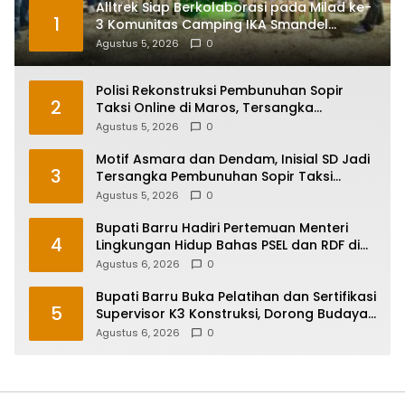
Alltrek Siap Berkolaborasi pada Milad ke-
1
3 Komunitas Camping IKA Smandel
Makassar di Malino
Agustus 5, 2026
0
Polisi Rekonstruksi Pembunuhan Sopir
2
Taksi Online di Maros, Tersangka
Peragakan 24 Adegan
Agustus 5, 2026
0
Motif Asmara dan Dendam, Inisial SD Jadi
3
Tersangka Pembunuhan Sopir Taksi
Online di Maros
Agustus 5, 2026
0
Bupati Barru Hadiri Pertemuan Menteri
4
Lingkungan Hidup Bahas PSEL dan RDF di
Sulsel
Agustus 6, 2026
0
Bupati Barru Buka Pelatihan dan Sertifikasi
5
Supervisor K3 Konstruksi, Dorong Budaya
Zero Accident
Agustus 6, 2026
0