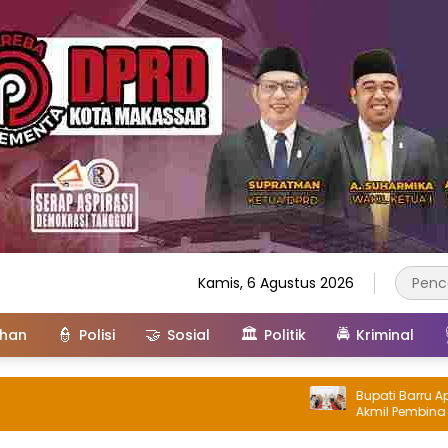
Kamis, 6 Agustus 2026
👮
🤝
🏛️
🚔
ahan
Polisi
Sosial
Politik
Kriminal
Bupati Barru Apresiasi Dedikas
Akmil Pembina Karakter Siswa 
Rakyat