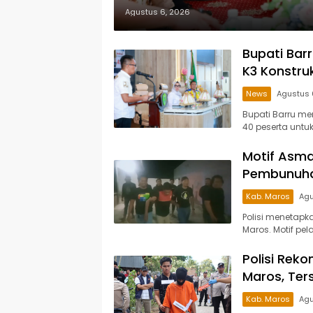
Agustus 6, 2026
Bupati Barr
K3 Konstru
News
Agustus 
Bupati Barru mem
40 peserta unt
Motif Asma
Pembunuhan
Kab. Maros
Agu
Polisi menetapk
Maros. Motif p
Polisi Reko
Maros, Te
Kab. Maros
Agu