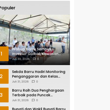
Populer
Wabup Barru Sambut
1
Investor Global, Kawasan
Industri Siawung Dibidik untuk
Juli 30, 2026
0
Hilirisasi Bawang Putih
Sekda Barru Hadiri Monitoring
2
Penganggaran dan Kelas
Konsultasi JKN 2026 Bersama
Juli 31, 2026
0
BPJS Kesehatan di Makassar
Barru Raih Dua Penghargaan
3
Terbaik pada Puncak
Harganas ke-33 Tingkat
Juli 31, 2026
0
Sulawesi Selatan
Bupati dan Wakil Bupati Barru