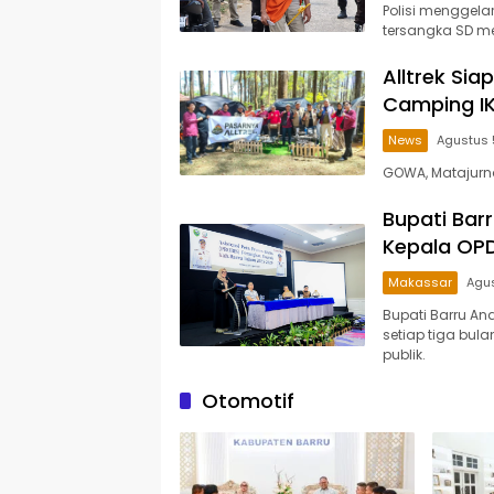
Polisi menggelar
tersangka SD 
Alltrek Si
Camping IK
News
Agustus 
GOWA, Matajurn
Bupati Bar
Kepala OPD,
Makassar
Agus
Bupati Barru An
setiap tiga bul
publik.
Otomotif