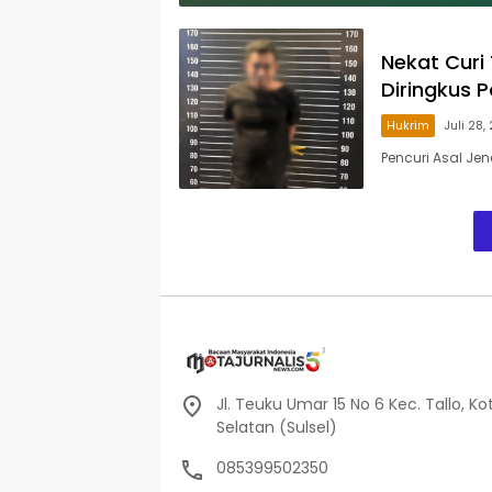
Taksi Online di
Peragakan 24
Maros
Adegan
Nekat Curi 
Diringkus Po
Hukrim
Juli 28,
Pencuri Asal Jen
Jl. Teuku Umar 15 No 6 Kec. Tallo, Ko
Selatan (Sulsel)
085399502350