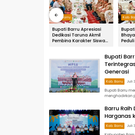
Kab. Barru
Kab. Ba
 Siap Berkolaborasi
Bupati Barru Apresiasi
Bupat
ilad ke-3
Dedikasi Taruna Akmil
Bhaya
tas Camping IKA
Pembina Karakter Siswa
Peduli
l Makassar di
Sekolah Rakyat
Siap 
Peser
Bupati Bar
Terintegra
Generasi
Kab. Barru
Juli 
Bupati Barru m
menghadirkan pe
Barru Raih
Harganas k
Kab. Barru
Juli 
Kabupaten Barru