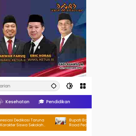
🩺
🎓
Kesehatan
Pendidikan
i Taruna
Bupati Barru Dukung Bhayangkara Off
Sekolah
Road Peduli Seri V, Lappa Laona Siap
Sambut Ratusan Peserta