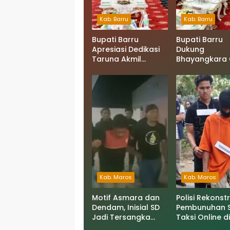
Kab. Barru
Kab. Barru
Bupati Barru
Bupati Barru
Apresiasi Dedikasi
Dukung
Taruna Akmil
Bhayangkara 
Pembina Karakter
Road Peduli Ser
Siswa Sekolah
Lappa Laona 
Rakyat
Sambut Ratus
Peserta
Kab. Maros
Kab. Maros
Motif Asmara dan
Polisi Rekonstr
Dendam, Inisial SD
Pembunuhan S
Jadi Tersangka
Taksi Online di
Pembunuhan Sopir
Maros, Tersa