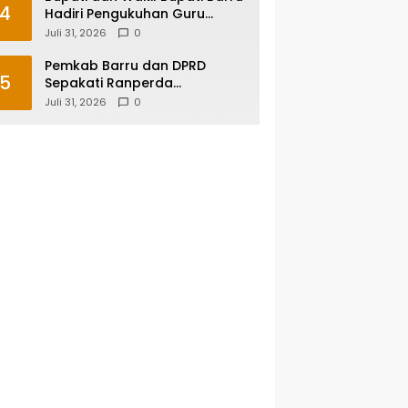
4
Hadiri Pengukuhan Guru
Besar UNM, Apresiasi Capaian
Juli 31, 2026
0
Prof. Kamaruddin Hasan
Pemkab Barru dan DPRD
5
Sepakati Ranperda
Pertanggungjawaban APBD
Juli 31, 2026
0
2025, Perkuat Komitmen Tata
Kelola dan Perlindungan Anak