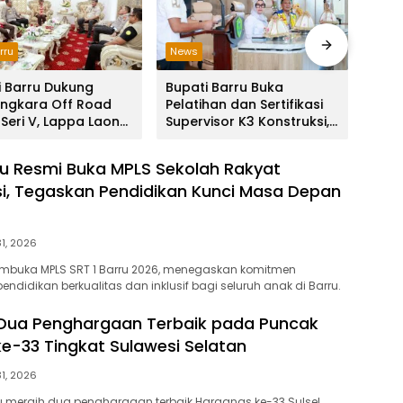
rru
News
Maka
i Barru Dukung
Bupati Barru Buka
Bupa
ngkara Off Road
Pelatihan dan Sertifikasi
Pert
 Seri V, Lappa Laona
Supervisor K3 Konstruksi,
Ling
Sambut Ratusan
Dorong Budaya Zero
PSEL
ta
Accident
ru Resmi Buka MPLS Sekolah Rakyat
si, Tegaskan Pendidikan Kunci Masa Depan
31, 2026
embuka MPLS SRT 1 Barru 2026, menegaskan komitmen
ndidikan berkualitas dan inklusif bagi seluruh anak di Barru.
 Dua Penghargaan Terbaik pada Puncak
e-33 Tingkat Sulawesi Selatan
31, 2026
 meraih dua penghargaan terbaik Harganas ke-33 Sulsel