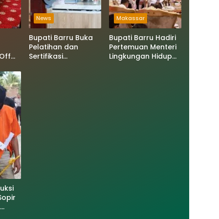
News
Makassar
Bupati Barru Buka
Bupati Barru Hadiri
Pelatihan dan
Pertemuan Menteri
Off
Sertifikasi
Lingkungan Hidup
i V,
Supervisor K3
Bahas PSEL dan RDF
Siap
Konstruksi, Dorong
di Sulsel
an
Budaya Zero
Accident
uksi
opir
ngka