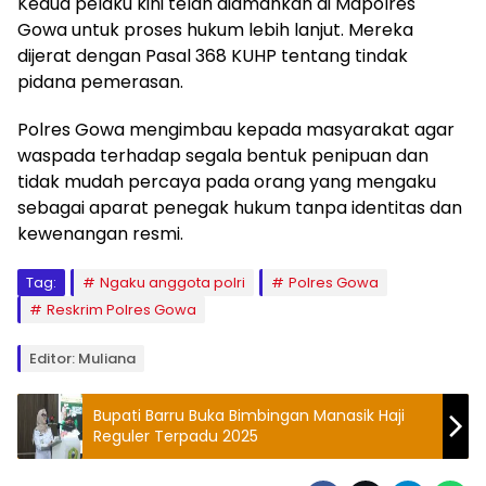
Kedua pelaku kini telah diamankan di Mapolres
Gowa untuk proses hukum lebih lanjut. Mereka
dijerat dengan Pasal 368 KUHP tentang tindak
pidana pemerasan.
Polres Gowa mengimbau kepada masyarakat agar
waspada terhadap segala bentuk penipuan dan
tidak mudah percaya pada orang yang mengaku
sebagai aparat penegak hukum tanpa identitas dan
kewenangan resmi.
Tag:
Ngaku anggota polri
Polres Gowa
Reskrim Polres Gowa
Editor: Muliana
Bupati Barru Buka Bimbingan Manasik Haji
Reguler Terpadu 2025