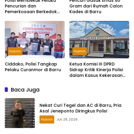
Polisi Membekuk Pelaku
Pencuri Gasak Emas 60
Pencurian dan
Gram dari Rumah Calon
Pemerkosaan Berkedok
Kades di Barru
Loker di Surabaya
Hukrim
Hukrim
Ciddako, Polisi Tangkap
Ketua Komisi III DPRD
Pelaku Curanmor di Barru
Sidrap Kritik Kinerja Polisi
dalam Kasus Kekerasan
Seksual Anak
Baca Juga
Nekat Curi Tegel dan AC di Barru, Pria
Asal Jeneponto Diringkus Polisi
Hukrim
Juli 28, 2026