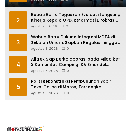
Bupati Barru Tegaskan Evaluasi Langsung
2
Kinerja Kepala OPD, Reformasi Birokrasi
Jadi Prioritas
Agustus 1, 2026
0
Wabup Barru Dukung Integrasi MDTA di
3
Sekolah Umum, Siapkan Regulasi hingga
Tim Khusus
Agustus 5, 2026
0
Alltrek Siap Berkolaborasi pada Milad ke-
4
3 Komunitas Camping IKA Smandel
Makassar di Malino
Agustus 5, 2026
0
Polisi Rekonstruksi Pembunuhan Sopir
5
Taksi Online di Maros, Tersangka
Peragakan 24 Adegan
Agustus 5, 2026
0