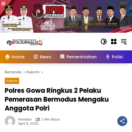
Langsung
ke
konten
🏠
📰
🏢
👮
Home
News
Pemerintahan
Polisi
Beranda
Hukrim
Hukrim
Polres Gowa Ringkus 2 Pelaku
Pemerasan Bermodus Mengaku
Anggota Polri
Redaksi
2 Min Baca
April 8, 2025