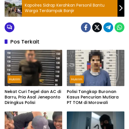
Kapolres Sidrap Kerahkan Personil Bantu
Warga Terdampak Banjir
Pos Terkait
Hukrim
Hukrim
Nekat Curi Tegel dan AC di
Polisi Tangkap Buronan
Barru, Pria Asal Jeneponto
Kasus Pencurian Mutiara
Diringkus Polisi
PT TOM di Morowali