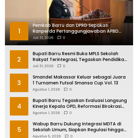
Pemkab Barru dan DPRD Sepakati
1
Ranperda Pertanggungjawaban APBD
2025, Perkuat Komitmen Tata Kelola dan
Juli 31, 2026
0
Perlindungan Anak
Bupati Barru Resmi Buka MPLS Sekolah
2
Rakyat Terintegrasi, Tegaskan Pendidikan
Kunci Masa Depan Generasi
Juli 31, 2026
0
Smandel Makassar Keluar sebagai Juara
3
1 Turnamen Futsal Smansa Cup Vol. 13
Agustus 1, 2026
0
Bupati Barru Tegaskan Evaluasi Langsung
4
Kinerja Kepala OPD, Reformasi Birokrasi
Jadi Prioritas
Agustus 1, 2026
0
Wabup Barru Dukung Integrasi MDTA di
5
Sekolah Umum, Siapkan Regulasi hingga
Tim Khusus
Agustus 5, 2026
0