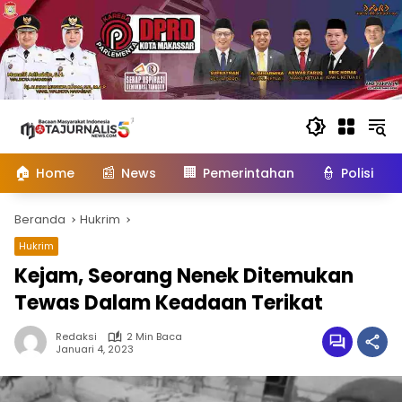
Langsung
ke
konten
🏠
📰
🏢
👮
Home
News
Pemerintahan
Polisi
Beranda
Hukrim
Hukrim
Kejam, Seorang Nenek Ditemukan
Tewas Dalam Keadaan Terikat
Redaksi
2 Min Baca
Januari 4, 2023