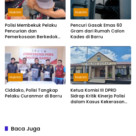
Hukrim
Hukrim
Polisi Membekuk Pelaku
Pencuri Gasak Emas 60
Pencurian dan
Gram dari Rumah Calon
Pemerkosaan Berkedok
Kades di Barru
Loker di Surabaya
Hukrim
Hukrim
Ciddako, Polisi Tangkap
Ketua Komisi III DPRD
Pelaku Curanmor di Barru
Sidrap Kritik Kinerja Polisi
dalam Kasus Kekerasan
Seksual Anak
Baca Juga