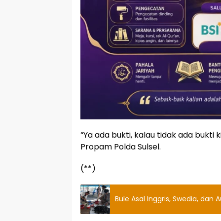
“Ya ada bukti, kalau tidak ada bukti
Propam Polda Sulsel.
(**)
Bule Asal Inggris, Swedia, dan Au