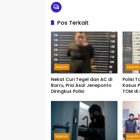
Pos Terkait
Hukrim
Hukrim
Nekat Curi Tegel dan AC di
Polisi 
Barru, Pria Asal Jeneponto
Kasus P
Diringkus Polisi
TOM di
Hukrim
Hukrim