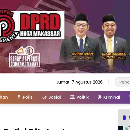
Jumat, 7 Agustus 2026
👮
🤝
🏛️
🚔
ahan
Polisi
Sosial
Politik
Kriminal