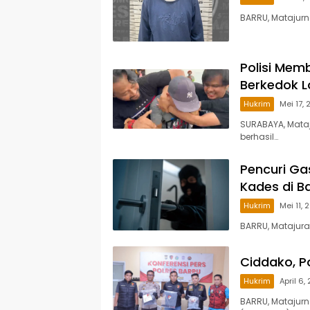
BARRU, Matajurn
Polisi Mem
Berkedok L
Hukrim
Mei 17,
SURABAYA, Mataj
berhasil…
Pencuri Ga
Kades di B
Hukrim
Mei 11, 
BARRU, Matajur
Ciddako, P
Hukrim
April 6,
BARRU, Matajurn