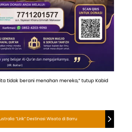
 kita tidak berani menahan mereka,” tutup Kabid
stralia “Lirik” Destinasi Wisata di Barru