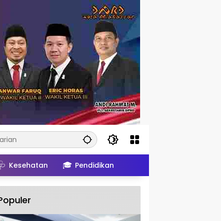
🩺
🎓
Kesehatan
Pendidikan
Populer