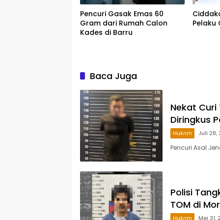
Pencuri Gasak Emas 60
Ciddako
Gram dari Rumah Calon
Pelaku 
Kades di Barru
Baca Juga
Nekat Curi 
Diringkus Po
Hukrim
Juli 28,
Pencuri Asal Jen
Polisi Tan
TOM di Mor
Hukrim
Mei 31,