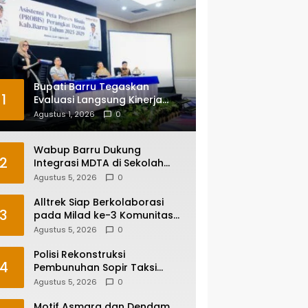
Bupati Barru Tegaskan
1
Evaluasi Langsung Kinerja
Kepala OPD, Reformasi
Agustus 1, 2026
0
Birokrasi Jadi Prioritas
Wabup Barru Dukung
2
Integrasi MDTA di Sekolah
Umum, Siapkan Regulasi
Agustus 5, 2026
0
hingga Tim Khusus
Alltrek Siap Berkolaborasi
3
pada Milad ke-3 Komunitas
Camping IKA Smandel
Agustus 5, 2026
0
Makassar di Malino
Polisi Rekonstruksi
4
Pembunuhan Sopir Taksi
Online di Maros, Tersangka
Agustus 5, 2026
0
Peragakan 24 Adegan
Motif Asmara dan Dendam,