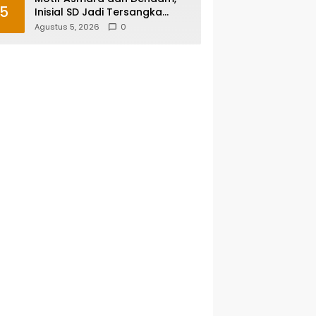
5
Inisial SD Jadi Tersangka
Pembunuhan Sopir Taksi
Agustus 5, 2026
0
Online di Maros