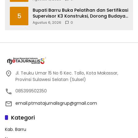
Bupati Barru Buka Pelatihan dan Sertifikasi
5
Supervisor K3 Konstruksi, Dorong Budaya
Zero Accident
Agustus 6, 2026
0
Jl. Teuku Umar 15 No 6 Kec. Tallo, Kota Makassar,
Provinsi Sulawesi Selatan (Sulsel)
085399502350
email.ptmatajurnalisgrup@gmail.com
Kategori
Kab. Barru