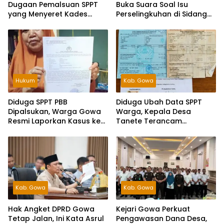
Dugaan Pemalsuan SPPT
Buka Suara Soal Isu
yang Menyeret Kades
Perselingkuhan di Sidang
Tanete
Hak Angket, Siap Tempuh
Jalur Hukum
Hukum
Kab. Gowa
Diduga SPPT PBB
Diduga Ubah Data SPPT
Dipalsukan, Warga Gowa
Warga, Kepala Desa
Resmi Laporkan Kasus ke
Tanete Terancam
Polda Sulsel
Dilaporkan ke Polisi
Kab. Gowa
Kab. Gowa
Hak Angket DPRD Gowa
Kejari Gowa Perkuat
Tetap Jalan, Ini Kata Asrul
Pengawasan Dana Desa,