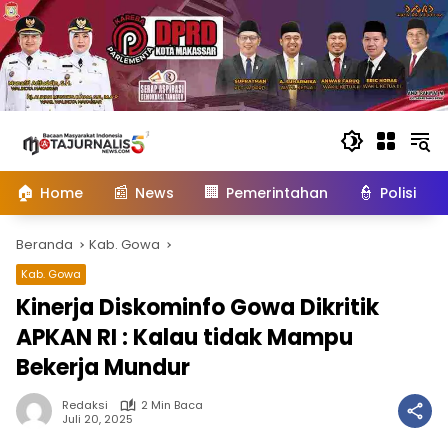
Langsung
ke
konten
🏠
📰
🏢
👮
Home
News
Pemerintahan
Polisi
Beranda
Kab. Gowa
Kab. Gowa
Kinerja Diskominfo Gowa Dikritik
APKAN RI : Kalau tidak Mampu
Bekerja Mundur
Redaksi
2 Min Baca
Juli 20, 2025