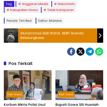
Tag:
Anggaran Media
Diskominfo
Kabupaten Gowa
Tidak transparan
Penulis: Tim Red
Editor: Muliana
Muhammad Aidil Wafat, AKBP Ananda
Belasungkawa
Pos Terkait
Kab. Gowa
Kab. Gowa
Korban Minta Polisi Usut
Bupati Gowa Siti Husniah