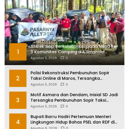
Alltrek Siap Berkolaborasi pada Milad ke-
1
3 Komunitas Camping IKA Smandel
Makassar di Malino
Agustus 5, 2026
0
Polisi Rekonstruksi Pembunuhan Sopir
2
Taksi Online di Maros, Tersangka
Peragakan 24 Adegan
Agustus 5, 2026
0
Motif Asmara dan Dendam, Inisial SD Jadi
3
Tersangka Pembunuhan Sopir Taksi
Online di Maros
Agustus 5, 2026
0
Bupati Barru Hadiri Pertemuan Menteri
4
Lingkungan Hidup Bahas PSEL dan RDF di
Sulsel
Agustus 6, 2026
0