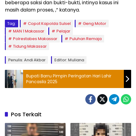
beberapa saksi dan bukti-bukti, intinya kasus ini
masih dalam proses, ,” katanya.
Tag:
Copot Kapolda Sulsel
Geng Motor
MAN 1 Makassar
Pelajar
Polrestabes Makassar
Puluhan Remaja
Tidung Makassar
Penulis: Andi Akbar
Editor: Muliana
Bupati Barru Pimpin Peringatan Hari Lahir
Pancasila 2025
Pos Terkait