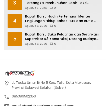
3
Tersangka Pembunuhan Sopir Taksi
Online di Maros
Agustus 5, 2026
0
Bupati Barru Hadiri Pertemuan Menteri
4
Lingkungan Hidup Bahas PSEL dan RDF di
Sulsel
Agustus 6, 2026
0
Bupati Barru Buka Pelatihan dan Sertifikasi
5
Supervisor K3 Konstruksi, Dorong Budaya
Zero Accident
Agustus 6, 2026
0
Jl. Teuku Umar 15 No 6 Kec. Tallo, Kota Makassar,
Provinsi Sulawesi Selatan (Sulsel)
085399502350
email.ptmatajurnalisgrup@gmail.com