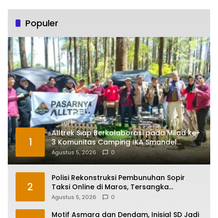
Populer
Alltrek Siap Berkolaborasi pada Milad ke-
1
3 Komunitas Camping IKA Smandel
Makassar di Malino
Agustus 5, 2026
0
Polisi Rekonstruksi Pembunuhan Sopir
2
Taksi Online di Maros, Tersangka
Peragakan 24 Adegan
Agustus 5, 2026
0
Motif Asmara dan Dendam, Inisial SD Jadi