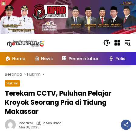
Langsung
ke
konten
🏠
📰
🏢
👮
Home
News
Pemerintahan
Polisi
Beranda
Hukrim
Hukrim
Terekam CCTV, Puluhan Pelajar
Kroyok Seorang Pria di Tidung
Makassar
Redaksi
2 Min Baca
Mei 31, 2025