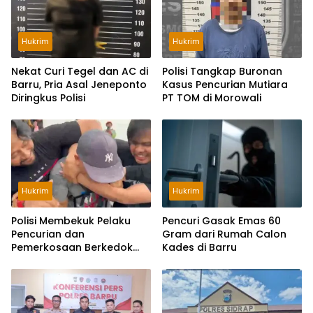
Hukrim
Hukrim
Nekat Curi Tegel dan AC di
Polisi Tangkap Buronan
Barru, Pria Asal Jeneponto
Kasus Pencurian Mutiara
Diringkus Polisi
PT TOM di Morowali
Hukrim
Hukrim
Polisi Membekuk Pelaku
Pencuri Gasak Emas 60
Pencurian dan
Gram dari Rumah Calon
Pemerkosaan Berkedok
Kades di Barru
Loker di Surabaya