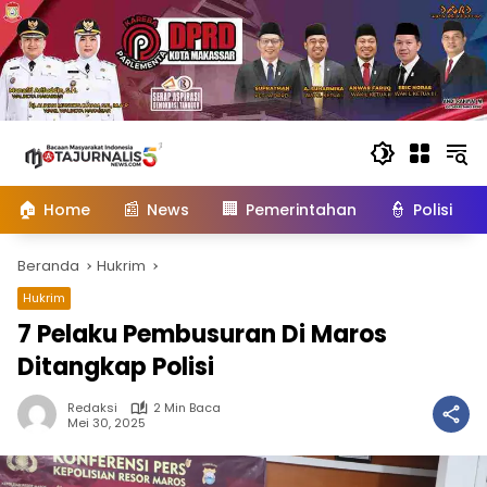
Langsung
ke
konten
🏠
📰
🏢
👮
Home
News
Pemerintahan
Polisi
Beranda
Hukrim
Hukrim
7 Pelaku Pembusuran Di Maros
Ditangkap Polisi
Redaksi
2 Min Baca
Mei 30, 2025