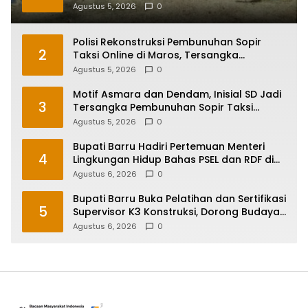
Makassar di Malino
Agustus 5, 2026
0
Polisi Rekonstruksi Pembunuhan Sopir
2
Taksi Online di Maros, Tersangka
Peragakan 24 Adegan
Agustus 5, 2026
0
Motif Asmara dan Dendam, Inisial SD Jadi
3
Tersangka Pembunuhan Sopir Taksi
Online di Maros
Agustus 5, 2026
0
Bupati Barru Hadiri Pertemuan Menteri
4
Lingkungan Hidup Bahas PSEL dan RDF di
Sulsel
Agustus 6, 2026
0
Bupati Barru Buka Pelatihan dan Sertifikasi
5
Supervisor K3 Konstruksi, Dorong Budaya
Zero Accident
Agustus 6, 2026
0