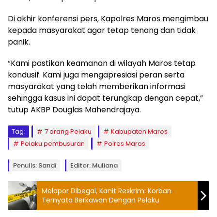
Di akhir konferensi pers, Kapolres Maros mengimbau
kepada masyarakat agar tetap tenang dan tidak
panik.
“Kami pastikan keamanan di wilayah Maros tetap
kondusif. Kami juga mengapresiasi peran serta
masyarakat yang telah memberikan informasi
sehingga kasus ini dapat terungkap dengan cepat,”
tutup AKBP Douglas Mahendrajaya.
Tag:
7 orang Pelaku
Kabupaten Maros
Pelaku pembusuran
Polres Maros
Penulis: Sandi
Editor: Muliana
Melapor Dibegal, Kanit Reskrim: Korban
Ternyata Berkawan Dengan Pelaku