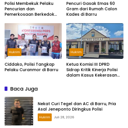
Polisi Membekuk Pelaku
Pencuri Gasak Emas 60
Pencurian dan
Gram dari Rumah Calon
Pemerkosaan Berkedok
Kades di Barru
Loker di Surabaya
Hukrim
Hukrim
Ciddako, Polisi Tangkap
Ketua Komisi III DPRD
Pelaku Curanmor di Barru
Sidrap Kritik Kinerja Polisi
dalam Kasus Kekerasan
Seksual Anak
Baca Juga
Nekat Curi Tegel dan AC di Barru, Pria
Asal Jeneponto Diringkus Polisi
Hukrim
Juli 28, 2026