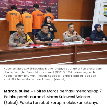
Kapolres Maros, AKBP Douglas Mahendrajaya saat gelar konferensi pers
di Aula Promoter Polres Maros, Jum'at (30/5/2025) didampingi oleh
Kasat Reskrim Iptu Muh. Ridwan, Kapolsek Tanralili Ipda Zulfadli dan
Kanit PPA Polres Maros Ipda Rahmati (dok Ist)
Maros, Sulsel–
Polres Maros berhasil menangkap 7
Pelaku pembusuran di Maros Sulawesi Selatan
(Sulsel). Pelaku tersebut kerap melakukan aksinya