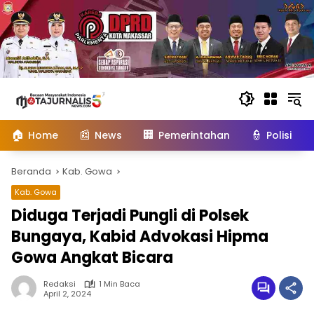
Langsung
ke
konten
🏠
📰
🏢
👮
Home
News
Pemerintahan
Polisi
Beranda
Kab. Gowa
Kab. Gowa
Diduga Terjadi Pungli di Polsek
Bungaya, Kabid Advokasi Hipma
Gowa Angkat Bicara
Redaksi
1 Min Baca
April 2, 2024