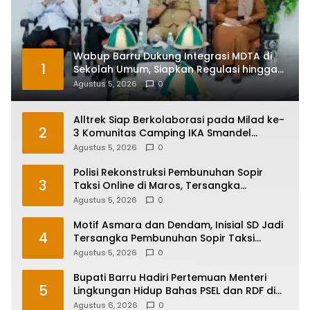
Wabup Barru Dukung Integrasi MDTA di
1
Sekolah Umum, Siapkan Regulasi hingga
Tim Khusus
Agustus 5, 2026
0
Alltrek Siap Berkolaborasi pada Milad ke-
2
3 Komunitas Camping IKA Smandel
Makassar di Malino
Agustus 5, 2026
0
Polisi Rekonstruksi Pembunuhan Sopir
3
Taksi Online di Maros, Tersangka
Peragakan 24 Adegan
Agustus 5, 2026
0
Motif Asmara dan Dendam, Inisial SD Jadi
4
Tersangka Pembunuhan Sopir Taksi
Online di Maros
Agustus 5, 2026
0
Bupati Barru Hadiri Pertemuan Menteri
5
Lingkungan Hidup Bahas PSEL dan RDF di
Sulsel
Agustus 6, 2026
0