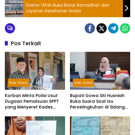
Dokter Ulfah Buka Bazar Ramadhan dan
Layanan Kesehatan Gratis
Pos Terkait
Kab. Gowa
Kab. Gowa
Korban Minta Polisi Usut
Bupati Gowa Siti Husniah
Dugaan Pemalsuan SPPT
Buka Suara Soal Isu
yang Menyeret Kades
Perselingkuhan di Sidang
Tanete
Hak Angket, Siap Tempuh
Jalur Hukum