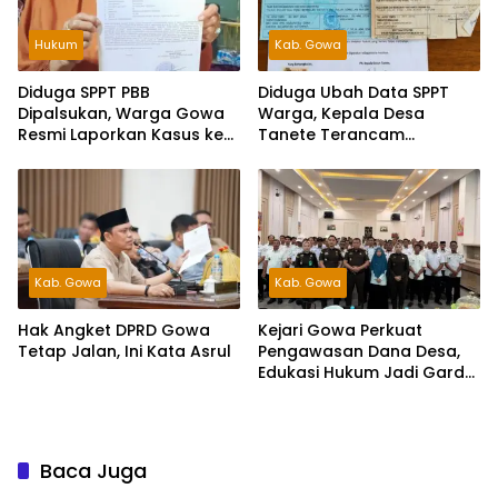
Hukum
Kab. Gowa
Diduga SPPT PBB
Diduga Ubah Data SPPT
Dipalsukan, Warga Gowa
Warga, Kepala Desa
Resmi Laporkan Kasus ke
Tanete Terancam
Polda Sulsel
Dilaporkan ke Polisi
Kab. Gowa
Kab. Gowa
Hak Angket DPRD Gowa
Kejari Gowa Perkuat
Tetap Jalan, Ini Kata Asrul
Pengawasan Dana Desa,
Edukasi Hukum Jadi Garda
Terdepan
Baca Juga