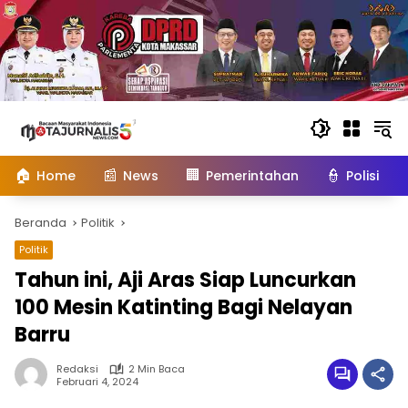
Langsung
ke
konten
🏠
📰
🏢
👮
Home
News
Pemerintahan
Polisi
Beranda
Politik
Politik
Tahun ini, Aji Aras Siap Luncurkan
100 Mesin Katinting Bagi Nelayan
Barru
Redaksi
2 Min Baca
Februari 4, 2024