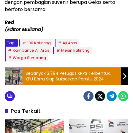
dengan pembagian suvenir berupa Gelas serta
berfoto bersama.
Red
(Editor Muliana)
Tag:
100 Katinting
Aji Aras
Kampanye Aji Aras
Mesin katinting
Warga Sumpang
Sebanyak 3.794 Petugas KPPS Terbentuk,
KPU Barru Siap Sukseskan Pemilu 2024
Pos Terkait