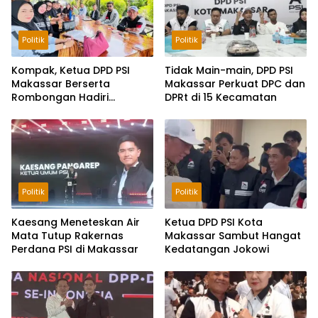
Politik
Politik
Kompak, Ketua DPD PSI
Tidak Main-main, DPD PSI
Makassar Berserta
Makassar Perkuat DPC dan
Rombongan Hadiri
DPRt di 15 Kecamatan
Rakorda di Pinrang
Politik
Politik
Kaesang Meneteskan Air
Ketua DPD PSI Kota
Mata Tutup Rakernas
Makassar Sambut Hangat
Perdana PSI di Makassar
Kedatangan Jokowi