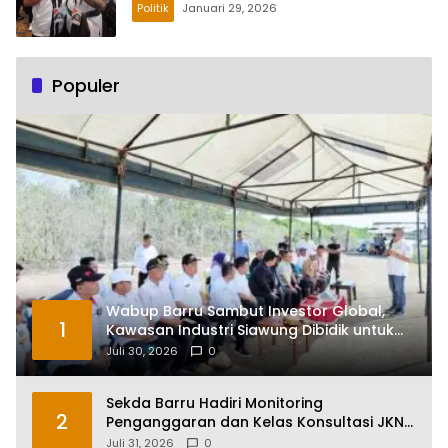
Politik
Januari 29, 2026
Populer
Wabup Barru Sambut Investor Global,
1
Kawasan Industri Siawung Dibidik untuk
Hilirisasi Bawang Putih
Juli 30, 2026
0
Sekda Barru Hadiri Monitoring
2
Penganggaran dan Kelas Konsultasi JKN
2026 Bersama BPJS Kesehatan di
Juli 31, 2026
0