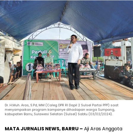
Dr. H.Muh. Aras, S.Pd, MM (Caleg DPR RI Dapil 2 Sulsel Partai PPP) saat
menyampaikan program kampanye dihadapan warga Sumpang,
kabupaten Barru, Sulawesi Selatan (Sulsel) Sabtu (03/02/2024).
MATA JURNALIS NEWS, BARRU –
Aji Aras Anggota