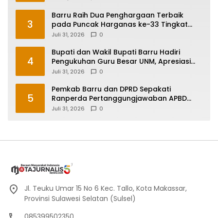
Makassar
Barru Raih Dua Penghargaan Terbaik
3
pada Puncak Harganas ke-33 Tingkat
Sulawesi Selatan
Juli 31, 2026
0
Bupati dan Wakil Bupati Barru Hadiri
4
Pengukuhan Guru Besar UNM, Apresiasi
Capaian Prof. Kamaruddin Hasan
Juli 31, 2026
0
Pemkab Barru dan DPRD Sepakati
5
Ranperda Pertanggungjawaban APBD
2025, Perkuat Komitmen Tata Kelola dan
Juli 31, 2026
0
Perlindungan Anak
Jl. Teuku Umar 15 No 6 Kec. Tallo, Kota Makassar,
Provinsi Sulawesi Selatan (Sulsel)
085399502350