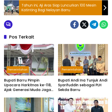
Tahun ini, Aji Aras Siap Luncurkan 100 Mesin
Katinting Bagi Nelayan Barru
Pos Terkait
Pemerintahan
Pemerintahan
Bupati Barru Pimpin
Bupati Andi Ina Tunjuk Andi
Upacara Harkitnas ke-118,
Syarifuddin sebagai PLH
Ajak Generasi Muda Jaga
Sekda Barru
Semangat Kebangsaan