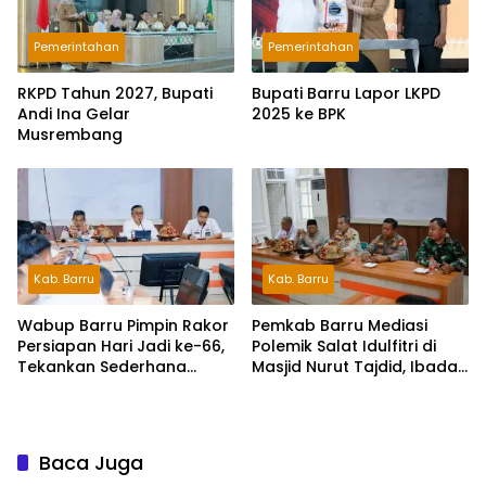
Pemerintahan
Pemerintahan
RKPD Tahun 2027, Bupati
Bupati Barru Lapor LKPD
Andi Ina Gelar
2025 ke BPK
Musrembang
Kab. Barru
Kab. Barru
Wabup Barru Pimpin Rakor
Pemkab Barru Mediasi
Persiapan Hari Jadi ke-66,
Polemik Salat Idulfitri di
Tekankan Sederhana
Masjid Nurut Tajdid, Ibadah
Namun Bermakna
Tetap Berjalan Kondusif
Baca Juga