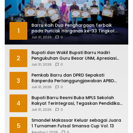
Barru Raih Dua Penghargaan Terbaik
1
pada Puncak Harganas ke-33 Tingkat
Sulawesi Selatan
Juli 31, 2026
0
Bupati dan Wakil Bupati Barru Hadiri
2
Pengukuhan Guru Besar UNM, Apresiasi
Capaian Prof. Kamaruddin Hasan
Juli 31, 2026
0
Pemkab Barru dan DPRD Sepakati
3
Ranperda Pertanggungjawaban APBD
2025, Perkuat Komitmen Tata Kelola dan
Juli 31, 2026
0
Perlindungan Anak
Bupati Barru Resmi Buka MPLS Sekolah
4
Rakyat Terintegrasi, Tegaskan Pendidikan
Kunci Masa Depan Generasi
Juli 31, 2026
0
Smandel Makassar Keluar sebagai Juara
5
1 Turnamen Futsal Smansa Cup Vol. 13
Agustus 1, 2026
0