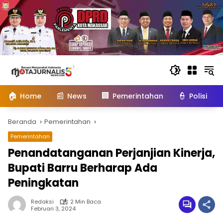
Langsung
ke
konten
🏠
📰
🏢
👮
Home
News
Pemerintahan
Polisi
Beranda
Pemerintahan
Pemerintahan
Penandatanganan Perjanjian Kinerja,
Bupati Barru Berharap Ada
Peningkatan
Redaksi
2 Min Baca
Februari 3, 2024