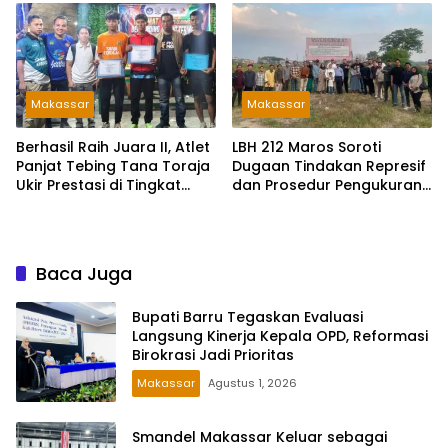
Hasan
Kesehatan di Makassar
Makassar
Makassar
Berhasil Raih Juara II, Atlet
LBH 212 Maros Soroti
Panjat Tebing Tana Toraja
Dugaan Tindakan Represif
Ukir Prestasi di Tingkat
dan Prosedur Pengukuran
Provinsi
Tanah
Baca Juga
Bupati Barru Tegaskan Evaluasi
Langsung Kinerja Kepala OPD, Reformasi
Birokrasi Jadi Prioritas
Makassar
Agustus 1, 2026
Smandel Makassar Keluar sebagai