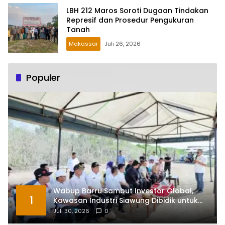
LBH 212 Maros Soroti Dugaan Tindakan
Represif dan Prosedur Pengukuran
Tanah
Makassar
Juli 26, 2026
Populer
Wabup Barru Sambut Investor Global,
1
Kawasan Industri Siawung Dibidik untuk
Hilirisasi Bawang Putih
Juli 30, 2026
0