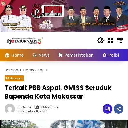
Langsung
ke
konten
🏠
📰
🏢
👮
Home
News
Pemerintahan
Polisi
Beranda
Makassar
Makassar
Terkait PBB Aspal, GMISS Seruduk
Bapenda Kota Makassar
Redaksi
2 Min Baca
September 8, 2023