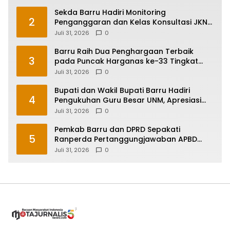
Sekda Barru Hadiri Monitoring
2
Penganggaran dan Kelas Konsultasi JKN
2026 Bersama BPJS Kesehatan di
Juli 31, 2026
0
Makassar
Barru Raih Dua Penghargaan Terbaik
3
pada Puncak Harganas ke-33 Tingkat
Sulawesi Selatan
Juli 31, 2026
0
Bupati dan Wakil Bupati Barru Hadiri
4
Pengukuhan Guru Besar UNM, Apresiasi
Capaian Prof. Kamaruddin Hasan
Juli 31, 2026
0
Pemkab Barru dan DPRD Sepakati
5
Ranperda Pertanggungjawaban APBD
2025, Perkuat Komitmen Tata Kelola dan
Juli 31, 2026
0
Perlindungan Anak