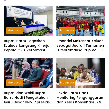
Makassar
Makassar
Bupati Barru Tegaskan
Smandel Makassar Keluar
Evaluasi Langsung Kinerja
sebagai Juara 1 Turnamen
Kepala OPD, Reformasi
Futsal Smansa Cup Vol. 13
Birokrasi Jadi Prioritas
Makassar
Makassar
Bupati dan Wakil Bupati
Sekda Barru Hadiri
Barru Hadiri Pengukuhan
Monitoring Penganggaran
Guru Besar UNM, Apresiasi
dan Kelas Konsultasi JKN
Capaian Prof. Kamaruddin
2026 Bersama BPJS