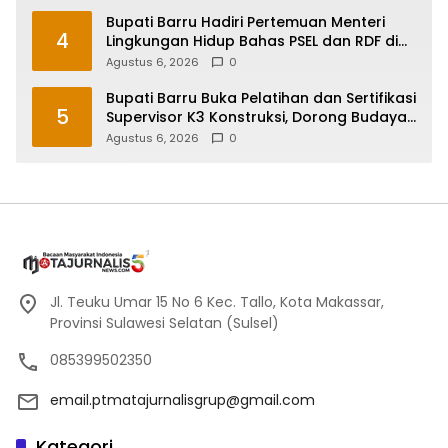
Bupati Barru Hadiri Pertemuan Menteri
4
Lingkungan Hidup Bahas PSEL dan RDF di
Sulsel
Agustus 6, 2026
0
Bupati Barru Buka Pelatihan dan Sertifikasi
5
Supervisor K3 Konstruksi, Dorong Budaya
Zero Accident
Agustus 6, 2026
0
Jl. Teuku Umar 15 No 6 Kec. Tallo, Kota Makassar,
Provinsi Sulawesi Selatan (Sulsel)
085399502350
email.ptmatajurnalisgrup@gmail.com
Kategori