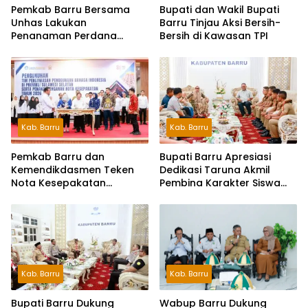
Pemkab Barru Bersama
Bupati dan Wakil Bupati
Unhas Lakukan
Barru Tinjau Aksi Bersih-
Penanaman Perdana
Bersih di Kawasan TPI
Jagung Varietas JJUH
Kab. Barru
Kab. Barru
Pemkab Barru dan
Bupati Barru Apresiasi
Kemendikdasmen Teken
Dedikasi Taruna Akmil
Nota Kesepakatan
Pembina Karakter Siswa
Pelestarian Bahasa
Sekolah Rakyat
Indonesia dan Bahasa
Daerah
Kab. Barru
Kab. Barru
Wabup Barru Dukung
Bupati Barru Dukung