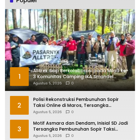
Populer
Alltrek Siap Berkolaborasi pada Milad ke-
1
3 Komunitas Camping IKA Smandel
Makassar di Malino
Agustus 5, 2026
0
Polisi Rekonstruksi Pembunuhan Sopir
2
Taksi Online di Maros, Tersangka
Peragakan 24 Adegan
Agustus 5, 2026
0
Motif Asmara dan Dendam, Inisial SD Jadi
3
Tersangka Pembunuhan Sopir Taksi
Online di Maros
Agustus 5, 2026
0