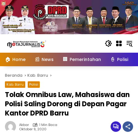
Langsung
ke
konten
🏠
📰
🏢
👮
Home
News
Pemerintahan
Polisi
Beranda
Kab. Barru
Kab. Barru
Polisi
Tolak Omnibus Law, Mahasiswa dan
Polisi Saling Dorong di Depan Pagar
Kantor DPRD Barru
Akbar
1 Min Baca
Oktober 9, 2020