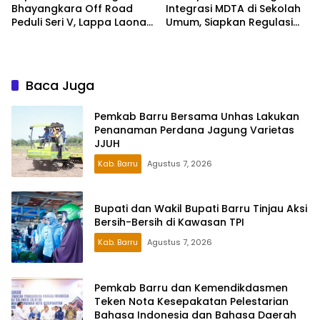
Integrasi MDTA di Sekolah
Bhayangkara Off Road
Umum, Siapkan Regulasi
Peduli Seri V, Lappa Laona
hingga Tim Khusus
Siap Sambut Ratusan
Peserta
Baca Juga
Pemkab Barru Bersama Unhas Lakukan
Penanaman Perdana Jagung Varietas
JJUH
Kab. Barru
Agustus 7, 2026
Bupati dan Wakil Bupati Barru Tinjau Aksi
Bersih-Bersih di Kawasan TPI
Kab. Barru
Agustus 7, 2026
Pemkab Barru dan Kemendikdasmen
Teken Nota Kesepakatan Pelestarian
Bahasa Indonesia dan Bahasa Daerah