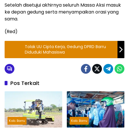
Setelah disetujui akhirnya seluruh Massa Aksi masuk
ke depan gedung serta menyampaikan orasi yang
sama.
(Red)
Tolak UU Cipta Kerja, Gedung DPRD Barru
Diduduki Mahasiswa
Pos Terkait
Kab. Barru
Kab. Barru