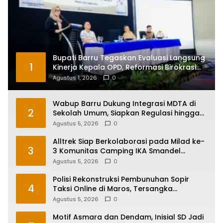
Bupati Barru Tegaskan Evaluasi Langsung
1
Kinerja Kepala OPD, Reformasi Birokrasi
Jadi Prioritas
Agustus 1, 2026
0
Wabup Barru Dukung Integrasi MDTA di
2
Sekolah Umum, Siapkan Regulasi hingga
Tim Khusus
Agustus 5, 2026
0
Alltrek Siap Berkolaborasi pada Milad ke-
3
3 Komunitas Camping IKA Smandel
Makassar di Malino
Agustus 5, 2026
0
Polisi Rekonstruksi Pembunuhan Sopir
4
Taksi Online di Maros, Tersangka
Peragakan 24 Adegan
Agustus 5, 2026
0
Motif Asmara dan Dendam, Inisial SD Jadi