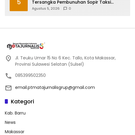
5
Tersangka Pembunuhan Sopir Taksi
Online di Maros
Agustus 5, 2026
0
Jl. Teuku Umar 15 No 6 Kec. Tallo, Kota Makassar,
Provinsi Sulawesi Selatan (Sulsel)
085399502350
email.ptmatajurnalisgrup@gmail.com
Kategori
Kab. Barru
News
Makassar