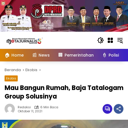
Langsung
ke
konten
🏠
📰
🏢
👮
Home
News
Pemerintahan
Polisi
Beranda
Ekobis
Ekobis
Mau Bangun Rumah, Baja Tatalogam
Group Solusinya
Redaksi
6 Min Baca
Oktober 11, 2021