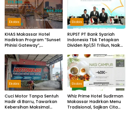
Ekobis
Ekobis
KHAS Makassar Hotel
RUPST PT Bank Syariah
Hadirkan Program “Sunset
Indonesia Tbk Tetapkan
Phinisi Gateway”,
Dividen Rp1,51 Triliun, Naik
Tawarkan Sensasi di Atas
44 Persen dari Tahun
Kapal Phinisi
Sebelumnya
Ekobis
Ekobis
Cuci Motor Tanpa Sentuh
Whiz Prime Hotel Sudirman
Hadir di Barru, Tawarkan
Makassar Hadirkan Menu
Kebersihan Maksimal
Tradisional, Sajikan Cita
Tanpa Risiko Gores
Rasa Khas Kota Daeng