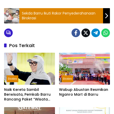
Sekda Barru Ikuti Rakor Penyederahanaan
Birokrasi
Pos Terkait
Ekobis
Ekobis
Naik Kereta Sambil
Wabup Abustan Resmikan
Berwisata, Pemkab Barru
Nganro Mart di Barru
Rancang Paket “Wisata
Kereta” di Jalur Trans
Sulawesi