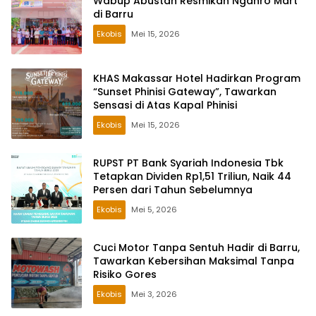
Wabup Abustan Resmikan Nganro Mart
di Barru
Ekobis
Mei 15, 2026
KHAS Makassar Hotel Hadirkan Program
“Sunset Phinisi Gateway”, Tawarkan
Sensasi di Atas Kapal Phinisi
Ekobis
Mei 15, 2026
RUPST PT Bank Syariah Indonesia Tbk
Tetapkan Dividen Rp1,51 Triliun, Naik 44
Persen dari Tahun Sebelumnya
Ekobis
Mei 5, 2026
Cuci Motor Tanpa Sentuh Hadir di Barru,
Tawarkan Kebersihan Maksimal Tanpa
Risiko Gores
Ekobis
Mei 3, 2026