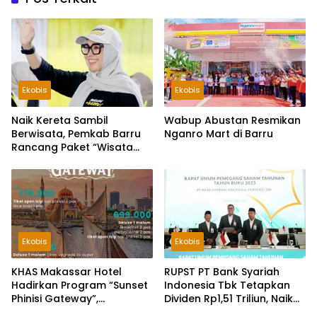
Ekobis
Ekobis
Naik Kereta Sambil
Wabup Abustan Resmikan
Berwisata, Pemkab Barru
Nganro Mart di Barru
Rancang Paket “Wisata
Kereta” di Jalur Trans
Sulawesi
Ekobis
Ekobis
KHAS Makassar Hotel
RUPST PT Bank Syariah
Hadirkan Program “Sunset
Indonesia Tbk Tetapkan
Phinisi Gateway”,
Dividen Rp1,51 Triliun, Naik
Tawarkan Sensasi di Atas
44 Persen dari Tahun