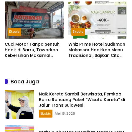
Kapal Phinisi
Sebelumnya
Ekobis
Ekobis
Cuci Motor Tanpa Sentuh
Whiz Prime Hotel Sudirman
Hadir di Barru, Tawarkan
Makassar Hadirkan Menu
Kebersihan Maksimal
Tradisional, Sajikan Cita
Tanpa Risiko Gores
Rasa Khas Kota Daeng
Baca Juga
Naik Kereta Sambil Berwisata, Pemkab
Barru Rancang Paket “Wisata Kereta” di
Jalur Trans Sulawesi
Ekobis
Mei 18, 2026