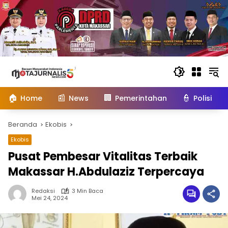
Langsung
ke
konten
🏠
📰
🏢
👮
Home
News
Pemerintahan
Polisi
Beranda
Ekobis
Ekobis
Pusat Pembesar Vitalitas Terbaik
Makassar H.Abdulaziz Terpercaya
Redaksi
3 Min Baca
Mei 24, 2024