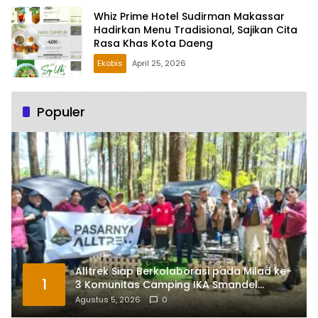
Whiz Prime Hotel Sudirman Makassar
Hadirkan Menu Tradisional, Sajikan Cita
Rasa Khas Kota Daeng
Ekobis
April 25, 2026
Populer
Alltrek Siap Berkolaborasi pada Milad ke-
1
3 Komunitas Camping IKA Smandel
Makassar di Malino
Agustus 5, 2026
0