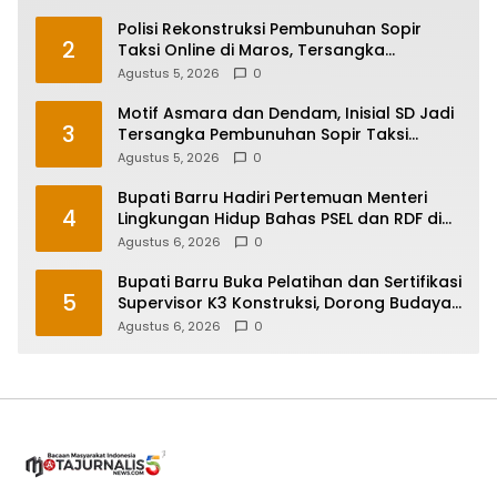
Polisi Rekonstruksi Pembunuhan Sopir
2
Taksi Online di Maros, Tersangka
Peragakan 24 Adegan
Agustus 5, 2026
0
Motif Asmara dan Dendam, Inisial SD Jadi
3
Tersangka Pembunuhan Sopir Taksi
Online di Maros
Agustus 5, 2026
0
Bupati Barru Hadiri Pertemuan Menteri
4
Lingkungan Hidup Bahas PSEL dan RDF di
Sulsel
Agustus 6, 2026
0
Bupati Barru Buka Pelatihan dan Sertifikasi
5
Supervisor K3 Konstruksi, Dorong Budaya
Zero Accident
Agustus 6, 2026
0