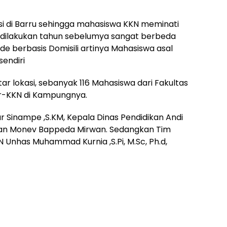
nsi di Barru sehingga mahasiswa KKN meminati
 dilakukan tahun sebelumya sangat berbeda
e berbasis Domisili artinya Mahasiswa asal
endiri
tar lokasi, sebanyak 116 Mahasiswa dari Fakultas
er-KKN di Kampungnya.
r Sinampe ,S.KM, Kepala Dinas Pendidikan Andi
 dan Monev Bappeda Mirwan. Sedangkan Tim
N Unhas Muhammad Kurnia ,S.Pi, M.Sc, Ph.d,