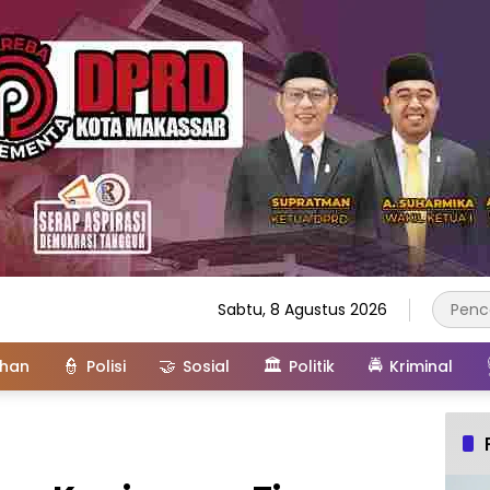
Sabtu, 8 Agustus 2026
👮
🤝
🏛️
🚔
ahan
Polisi
Sosial
Politik
Kriminal