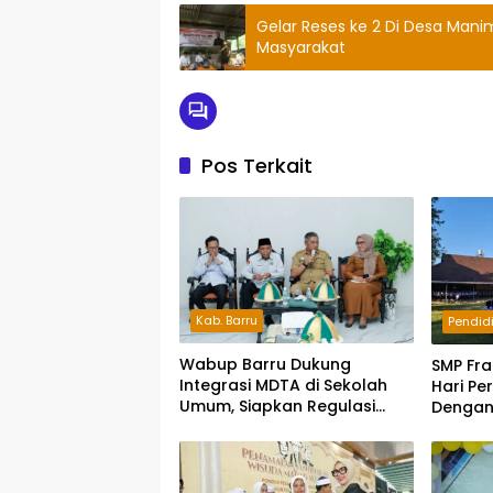
Gelar Reses ke 2 Di Desa Mani
Masyarakat
Pos Terkait
Kab. Barru
Pendid
Wabup Barru Dukung
SMP Fr
Integrasi MDTA di Sekolah
Hari P
Umum, Siapkan Regulasi
Dengan
hingga Tim Khusus