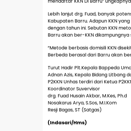
mendaftar KKN Di Barru” ungkapnya
Lebih lanjut drg. Fuad, banyak pote
Kabupaten Barru. Adapun KKN yang
dengan tahun ini. Sebutan KKN metod
Barru akan ber-KKN dikampungnya s
“Metode berbasis domisili KKN diseki
Berbeda berasal dari Barru akan b
Turut Hadir Plt.Kepala Bappeda Uma
Adnan Azis, Kepala Bidang Litbang
P2KKN Unhas terdiri dari Ketua P2KK
Koordinator Suvervisor
drg. Fuad Husain Akbar, M.Kes, Ph.d
Nosakarus Arya, S.Sos, M.I.Kom
Resji Bagas, ST (Satgas)
(Indasari/Hms)