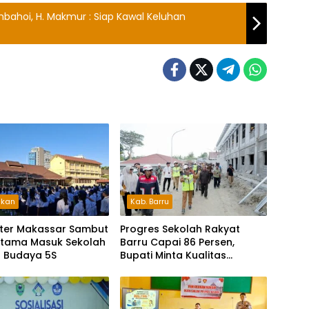
mbahoi, H. Makmur : Siap Kawal Keluhan
ikan
Kab. Barru
ater Makassar Sambut
Progres Sekolah Rakyat
ertama Masuk Sekolah
Barru Capai 86 Persen,
 Budaya 5S
Bupati Minta Kualitas
Bangunan Tak
Dikompromikan