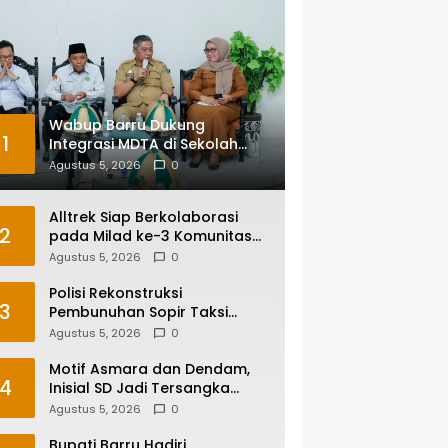
Wabup Barru Dukung
1
Integrasi MDTA di Sekolah
Umum, Siapkan Regulasi
Agustus 5, 2026
0
hingga Tim Khusus
Alltrek Siap Berkolaborasi
2
pada Milad ke-3 Komunitas
Camping IKA Smandel
Agustus 5, 2026
0
Makassar di Malino
Polisi Rekonstruksi
3
Pembunuhan Sopir Taksi
Online di Maros, Tersangka
Agustus 5, 2026
0
Peragakan 24 Adegan
Motif Asmara dan Dendam,
4
Inisial SD Jadi Tersangka
Pembunuhan Sopir Taksi
Agustus 5, 2026
0
Online di Maros
Bupati Barru Hadiri