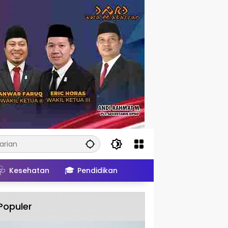
🩺
🎓
Kesehatan
Pendidikan
Populer