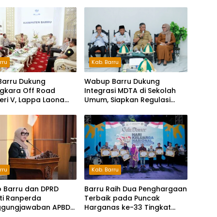
Kab. Barru
rru
Wabup Barru Dukung
Barru Dukung
Integrasi MDTA di Sekolah
gkara Off Road
Umum, Siapkan Regulasi
Seri V, Lappa Laona
hingga Tim Khusus
ambut Ratusan
a
rru
Kab. Barru
 Barru dan DPRD
Barru Raih Dua Penghargaan
ti Ranperda
Terbaik pada Puncak
ggungjawaban APBD
Harganas ke-33 Tingkat
Perkuat Komitmen
Sulawesi Selatan