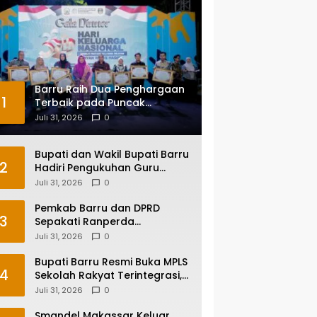
Barru Raih Dua Penghargaan
1
Terbaik pada Puncak
Harganas ke-33 Tingkat
Juli 31, 2026
0
Sulawesi Selatan
Bupati dan Wakil Bupati Barru
2
Hadiri Pengukuhan Guru
Besar UNM, Apresiasi Capaian
Juli 31, 2026
0
Prof. Kamaruddin Hasan
Pemkab Barru dan DPRD
3
Sepakati Ranperda
Pertanggungjawaban APBD
Juli 31, 2026
0
2025, Perkuat Komitmen Tata
Kelola dan Perlindungan Anak
Bupati Barru Resmi Buka MPLS
4
Sekolah Rakyat Terintegrasi,
Tegaskan Pendidikan Kunci
Juli 31, 2026
0
Masa Depan Generasi
Smandel Makassar Keluar