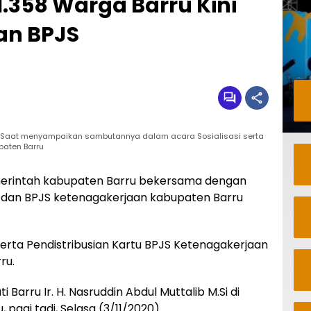
1.358 Warga Barru Kini
an BPJS
b M.Si Saat menyampaikan sambutannya dalam acara Sosialisasi serta
paten Barru
erintah kabupaten Barru bekersama dengan
) dan BPJS ketenagakerjaan kabupaten Barru
serta Pendistribusian Kartu BPJS Ketenagakerjaan
ru.
 Barru Ir. H. Nasruddin Abdul Muttalib M.Si di
 pagi tadi, Selasa (3/11/2020).