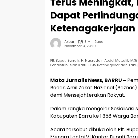
Terus Meningkat, 
Dapat Perlindung
Ketenagakerjaan
Akbar
3 Min Baca
November 3, 2020
Plt. Bupati Barru Ir. H. Nasruddin Abdul Muttali
Pendistribusian Kartu BPJS Ketenagakerjaan Kabu
Mata Jurnalis News, BARRU –
Pem
Badan Amil Zakat Nazional (Baznas
demi Mensejahterakan Rakyat.
Dalam rangka mengelar Sosialisasi 
Kabupaten Barru ke 1.358 Warga Bar
Acara tersebut dibuka oleh Plt. Bupati
Menara Lantai VI Kantor Bupati Barru,