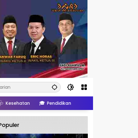
🩺
🎓
Kesehatan
Pendidikan
Populer