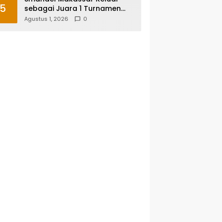
5
sebagai Juara 1 Turnamen
Futsal Smansa Cup Vol. 13
Agustus 1, 2026
0