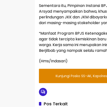
Sementara itu, Pimpinan Instansi 
Arsyad menyampaikan bahwa, khusus
perlindungan JKK dan JKM dibayark
dari masing-masing stakeholder yan
“Manfaat Program BPJS Ketenagakerj
agar tidak tercipta kemiskinan baru 
warga. Kerja sama ini merupakan in
Berjilbab yang nampak selalu ramah 
(Hms/Indasari)
Kunjungi Posko SS–AK, Kapolres
Pos Terkait