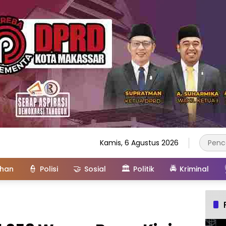
Kamis, 6 Agustus 2026
👮
🤝
🏛️
🚔
ahan
Polisi
Sosial
Politik
Kriminal