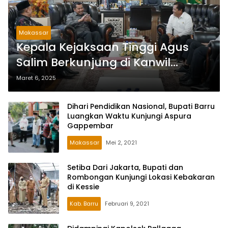
Makassar
Kepala Kejaksaan Tinggi Agus
Salim Berkunjung di Kanwil
Kemenag Sulsel
Maret 6, 2025
Dihari Pendidikan Nasional, Bupati Barru
Luangkan Waktu Kunjungi Aspura
Gappembar
Makassar
Mei 2, 2021
Setiba Dari Jakarta, Bupati dan
Rombongan Kunjungi Lokasi Kebakaran
di Kessie
Kab. Barru
Februari 9, 2021