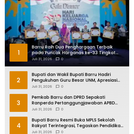
Barru Raih Dua Penghargaan Terbaik
1
pada Puncak Harganas ke-33 Tingkat
Sulawesi Selatan
Juli 31, 2026
0
Bupati dan Wakil Bupati Barru Hadiri
2
Pengukuhan Guru Besar UNM, Apresiasi
Capaian Prof. Kamaruddin Hasan
Juli 31, 2026
0
Pemkab Barru dan DPRD Sepakati
3
Ranperda Pertanggungjawaban APBD
2025, Perkuat Komitmen Tata Kelola dan
Juli 31, 2026
0
Perlindungan Anak
Bupati Barru Resmi Buka MPLS Sekolah
4
Rakyat Terintegrasi, Tegaskan Pendidikan
Kunci Masa Depan Generasi
Juli 31, 2026
0