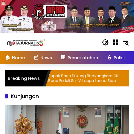
Langsung
ke
konten
🏠
📰
🏢
👮
Home
News
Pemerintahan
Polisi
Taruna
Bupati Barru Dukung Bhayangkara Off
B
Breaking News
kolah
Road Peduli Seri V, Lappa Laona Siap
Se
Sambut Ratusan Peserta
D
Kunjungan