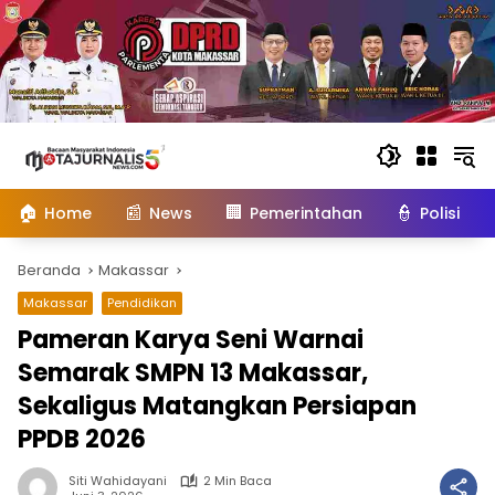
Langsung
ke
konten
🏠
📰
🏢
👮
Home
News
Pemerintahan
Polisi
Beranda
Makassar
Makassar
Pendidikan
Pameran Karya Seni Warnai
Semarak SMPN 13 Makassar,
Sekaligus Matangkan Persiapan
PPDB 2026
Siti Wahidayani
2 Min Baca