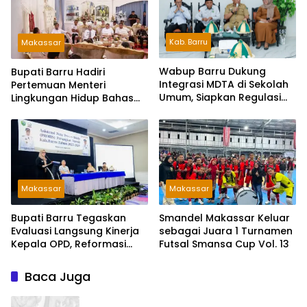
Kab. Barru
Makassar
Wabup Barru Dukung
Bupati Barru Hadiri
Integrasi MDTA di Sekolah
Pertemuan Menteri
Umum, Siapkan Regulasi
Lingkungan Hidup Bahas
hingga Tim Khusus
PSEL dan RDF di Sulsel
Makassar
Makassar
Bupati Barru Tegaskan
Smandel Makassar Keluar
Evaluasi Langsung Kinerja
sebagai Juara 1 Turnamen
Kepala OPD, Reformasi
Futsal Smansa Cup Vol. 13
Birokrasi Jadi Prioritas
Baca Juga