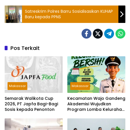
Satreskrim Polres Barru Sosialisasikan KUHAP
Baru kepada PPNS
Pos Terkait
Makassar
Makassar
Semarak Walikota Cup
Kecamatan Wajo Gandeng
2026, PT Japfa Bagi-Bagi
Akademisi Wujudkan
Sosis kepada Penonton
Program Lomba Kelurahan
Bersih