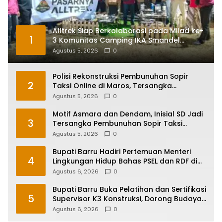
Alltrek Siap Berkolaborasi pada Milad ke-
1
3 Komunitas Camping IKA Smandel
Makassar di Malino
Agustus 5, 2026
0
Polisi Rekonstruksi Pembunuhan Sopir
2
Taksi Online di Maros, Tersangka
Peragakan 24 Adegan
Agustus 5, 2026
0
Motif Asmara dan Dendam, Inisial SD Jadi
3
Tersangka Pembunuhan Sopir Taksi
Online di Maros
Agustus 5, 2026
0
Bupati Barru Hadiri Pertemuan Menteri
4
Lingkungan Hidup Bahas PSEL dan RDF di
Sulsel
Agustus 6, 2026
0
Bupati Barru Buka Pelatihan dan Sertifikasi
5
Supervisor K3 Konstruksi, Dorong Budaya
Zero Accident
Agustus 6, 2026
0