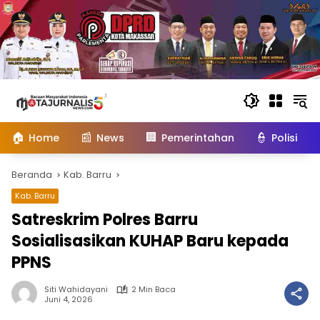
Langsung
ke
konten
🏠
📰
🏢
👮
Home
News
Pemerintahan
Polisi
Beranda
Kab. Barru
Kab. Barru
Satreskrim Polres Barru
Sosialisasikan KUHAP Baru kepada
PPNS
Siti Wahidayani
2 Min Baca
Juni 4, 2026