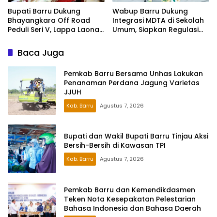
Wabup Barru Dukung
Bupati Barru Dukung
Integrasi MDTA di Sekolah
Bhayangkara Off Road
Umum, Siapkan Regulasi
Peduli Seri V, Lappa Laona
hingga Tim Khusus
Siap Sambut Ratusan
Peserta
Baca Juga
Pemkab Barru Bersama Unhas Lakukan
Penanaman Perdana Jagung Varietas
JJUH
Kab. Barru
Agustus 7, 2026
Bupati dan Wakil Bupati Barru Tinjau Aksi
Bersih-Bersih di Kawasan TPI
Kab. Barru
Agustus 7, 2026
Pemkab Barru dan Kemendikdasmen
Teken Nota Kesepakatan Pelestarian
Bahasa Indonesia dan Bahasa Daerah