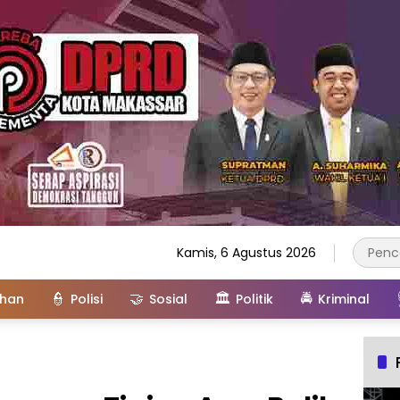
Kamis, 6 Agustus 2026
👮
🤝
🏛️
🚔
ahan
Polisi
Sosial
Politik
Kriminal