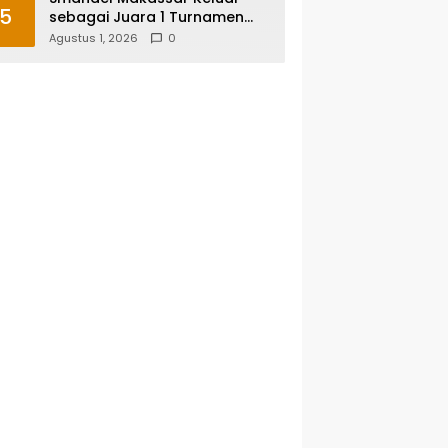
5
sebagai Juara 1 Turnamen
Futsal Smansa Cup Vol. 13
Agustus 1, 2026
0