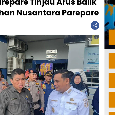
repare Tinjau Arus Balik
uhan Nusantara Parepare