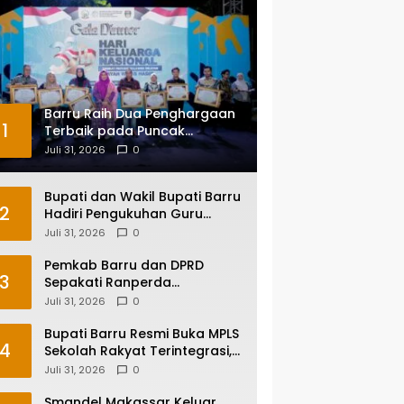
Barru Raih Dua Penghargaan
1
Terbaik pada Puncak
Harganas ke-33 Tingkat
Juli 31, 2026
0
Sulawesi Selatan
Bupati dan Wakil Bupati Barru
2
Hadiri Pengukuhan Guru
Besar UNM, Apresiasi Capaian
Juli 31, 2026
0
Prof. Kamaruddin Hasan
Pemkab Barru dan DPRD
3
Sepakati Ranperda
Pertanggungjawaban APBD
Juli 31, 2026
0
2025, Perkuat Komitmen Tata
Kelola dan Perlindungan Anak
Bupati Barru Resmi Buka MPLS
4
Sekolah Rakyat Terintegrasi,
Tegaskan Pendidikan Kunci
Juli 31, 2026
0
Masa Depan Generasi
Smandel Makassar Keluar