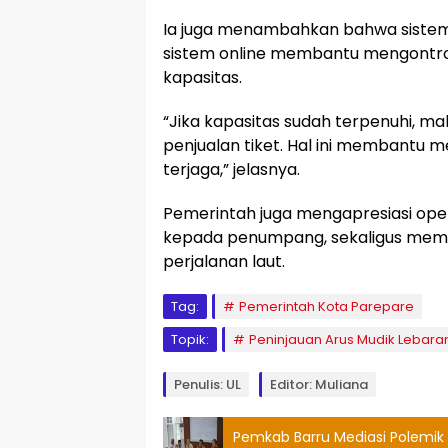
Ia juga menambahkan bahwa sistem 
sistem online membantu mengontro
kapasitas.
“Jika kapasitas sudah terpenuhi, ma
penjualan tiket. Hal ini membant
terjaga,” jelasnya.
Pemerintah juga mengapresiasi ope
kepada penumpang, sekaligus me
perjalanan laut.
Tag:
Pemerintah Kota Parepare
Topik:
Peninjauan Arus Mudik Lebara
Penulis: UL
Editor: Muliana
Pemkab Barru Mediasi Polemik Sa