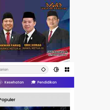
🩺
🎓
Kesehatan
Pendidikan
Populer