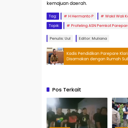
kemajuan daerah.
Tag:
H Hermanto P
Wakil Wali 
Topik:
Profeling ASN Pemkot Parepar
Penulis: Uul
Editor: Muliana
Kadis Pendidikan Parepare Klari
Disamakan dengan Rumah Sub
Pos Terkait