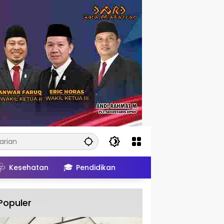
🩺
🎓
Kesehatan
Pendidikan
Populer