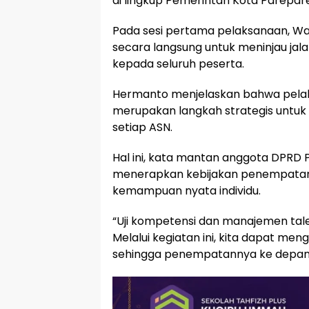
di lingkup Pemerintah Kota Parepare
Pada sesi pertama pelaksanaan, Waki
secara langsung untuk meninjau ja
kepada seluruh peserta.
Hermanto menjelaskan bahwa pelak
merupakan langkah strategis untu
setiap ASN.
Hal ini, kata mantan anggota DPRD 
menerapkan kebijakan penempatan A
kemampuan nyata individu.
“Uji kompetensi dan manajemen talen
Melalui kegiatan ini, kita dapat men
sehingga penempatannya ke depan b