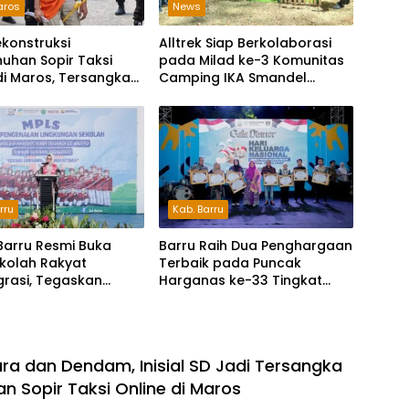
aros
News
Rekonstruksi
Alltrek Siap Berkolaborasi
uhan Sopir Taksi
pada Milad ke-3 Komunitas
di Maros, Tersangka
Camping IKA Smandel
kan 24 Adegan
Makassar di Malino
rru
Kab. Barru
Barru Resmi Buka
Barru Raih Dua Penghargaan
kolah Rakyat
Terbaik pada Puncak
grasi, Tegaskan
Harganas ke-33 Tingkat
kan Kunci Masa
Sulawesi Selatan
Generasi
ra dan Dendam, Inisial SD Jadi Tersangka
 Sopir Taksi Online di Maros