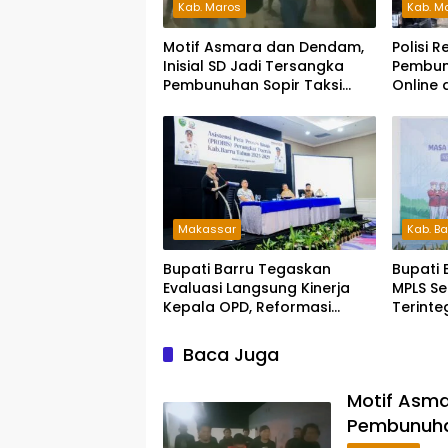
Kab. Maros
Kab. M
Motif Asmara dan Dendam,
Polisi 
Inisial SD Jadi Tersangka
Pembun
Pembunuhan Sopir Taksi
Online 
Online di Maros
Peraga
Makassar
Kab. Ba
Bupati Barru Tegaskan
Bupati 
Evaluasi Langsung Kinerja
MPLS Se
Kepala OPD, Reformasi
Terinte
Birokrasi Jadi Prioritas
Pendidi
Depan 
Baca Juga
Motif Asma
Pembunuhan