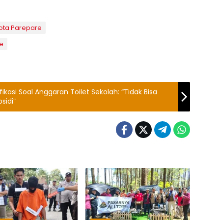
Kota Parepare
e
fikasi Soal Anggaran Toilet Sekolah: “Tidak Bisa
sidi”