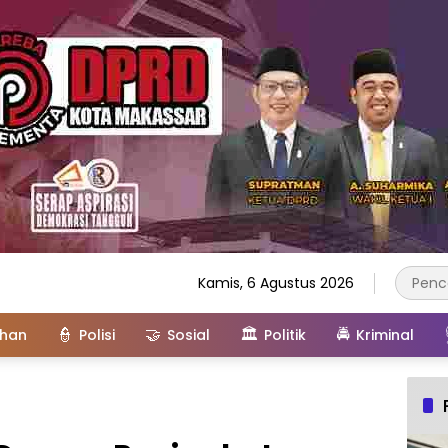
Kamis, 6 Agustus 2026
👮
🤝
🏛️
🚔
ahan
Polisi
Sosial
Politik
Kriminal