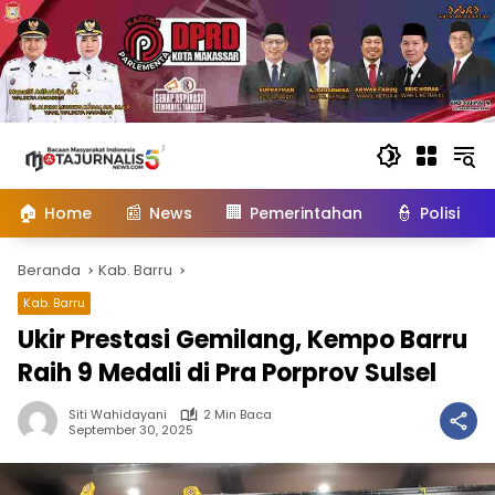
Langsung
ke
konten
🏠
📰
🏢
👮
Home
News
Pemerintahan
Polisi
Beranda
Kab. Barru
Kab. Barru
Ukir Prestasi Gemilang, Kempo Barru
Raih 9 Medali di Pra Porprov Sulsel
Siti Wahidayani
2 Min Baca
September 30, 2025