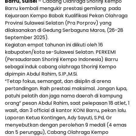
Barru, Sulsel
– Cabang Olahraga Shorinji Kempo
Barru kembali mengukir prestasi gemilang pada
Kejuaraan Kempo Babak Kualifikasi Pekan Olahraga
Provinsi Sulawesi Selatan (Pra Porprov) yang
dilaksanakan di Gedung Serbaguna Maros, (26-28
September 2025).
Kegiatan empat tahunan ini diikuti oleh 16
kabupaten/kota se-Sulawesi Selatan. PERKEMI
(Persaudaraan Shorinji Kempo Indonesia) Barru
sebagai induk cabang olahraga Shorinji Kempo
dipimpin Abdul Rahim, S.IP.,M.Si.
“Tetap fokus, semangat, dan disiplin di arena
pertandingan. Raih prestasi maksimal. Jangan lupa,
patuhi pelatih dan jaga nama daerah di kampung
orang” pesan Abdul Rahim, saat pelepasan 18 atlet, 1
wasit, dan 3 official di kantor KONI Barru, pekan lalu.
Laporan Ketua Kontingen, Ady Sayuti, S.Pd, Gr
menyebutkan dengan perolehan 9 medali (4 emas
dan 5 perunggu), Cabang Olahraga Kempo