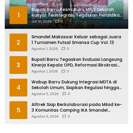
Bupati Barru Resmi Buka MPLS Sekolah
1
Rakyat Terintegrasi, Tegaskan Pendidikan
Kunci Masa Depan Generasi
Juli 31, 2026
0
Smandel Makassar Keluar sebagai Juara
2
1 Turnamen Futsal Smansa Cup Vol. 13
Agustus 1, 2026
0
Bupati Barru Tegaskan Evaluasi Langsung
3
Kinerja Kepala OPD, Reformasi Birokrasi
Jadi Prioritas
Agustus 1, 2026
0
Wabup Barru Dukung Integrasi MDTA di
4
Sekolah Umum, Siapkan Regulasi hingga
Tim Khusus
Agustus 5, 2026
0
Alltrek Siap Berkolaborasi pada Milad ke-
5
3 Komunitas Camping IKA Smandel
Makassar di Malino
Agustus 5, 2026
0