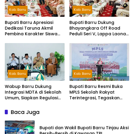
Kab. Barru
Kab. Barru
Bupati Barru Apresiasi
Bupati Barru Dukung
Dedikasi Taruna Akmil
Bhayangkara Off Road
Pembina Karakter Siswa
Peduli Seri V, Lappa Laona
Sekolah Rakyat
Siap Sambut Ratusan
Peserta
Kab. Barru
Kab. Barru
Wabup Barru Dukung
Bupati Barru Resmi Buka
Integrasi MDTA di Sekolah
MPLS Sekolah Rakyat
Umum, Siapkan Regulasi
Terintegrasi, Tegaskan
hingga Tim Khusus
Pendidikan Kunci Masa
Depan Generasi
Baca Juga
Bupati dan Wakil Bupati Barru Tinjau Aksi
Bersih-Bersih di Kawasan TPI