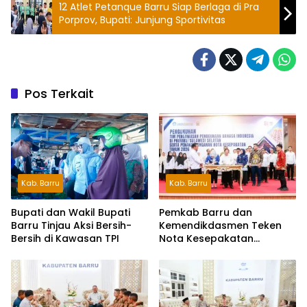
12 Atlet Petanque Barru Siap Berlaga di Pra
Porprov, Bupati: Junjung Sportivitas
Pos Terkait
Kab. Barru
Kab. Barru
Bupati dan Wakil Bupati
Pemkab Barru dan
Barru Tinjau Aksi Bersih-
Kemendikdasmen Teken
Bersih di Kawasan TPI
Nota Kesepakatan
Pelestarian Bahasa
Indonesia dan Bahasa
Daerah