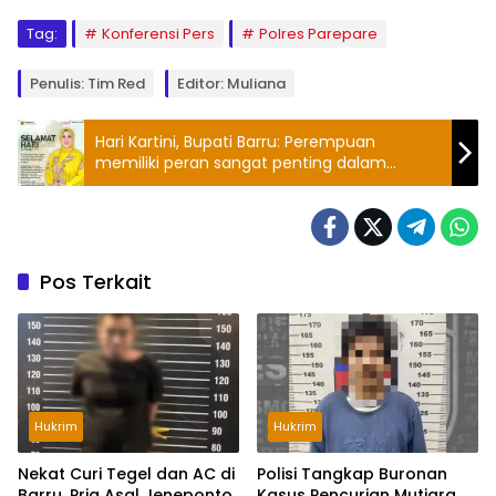
Tag:
Konferensi Pers
Polres Parepare
Penulis: Tim Red
Editor: Muliana
Hari Kartini, Bupati Barru: Perempuan
memiliki peran sangat penting dalam
membentuk masa depan bangsa dan
Negara
Pos Terkait
Hukrim
Hukrim
Nekat Curi Tegel dan AC di
Polisi Tangkap Buronan
Barru, Pria Asal Jeneponto
Kasus Pencurian Mutiara