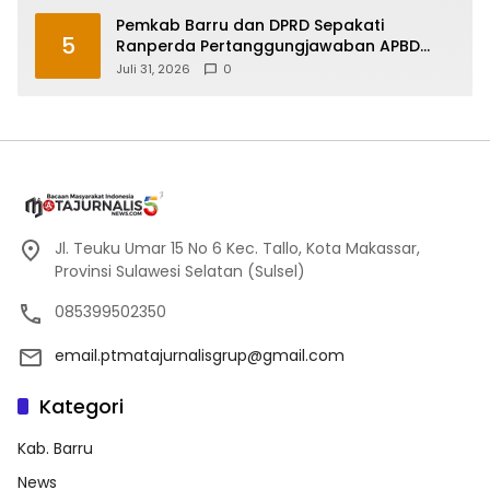
Pemkab Barru dan DPRD Sepakati
5
Ranperda Pertanggungjawaban APBD
2025, Perkuat Komitmen Tata Kelola dan
Juli 31, 2026
0
Perlindungan Anak
Jl. Teuku Umar 15 No 6 Kec. Tallo, Kota Makassar,
Provinsi Sulawesi Selatan (Sulsel)
085399502350
email.ptmatajurnalisgrup@gmail.com
Kategori
Kab. Barru
News