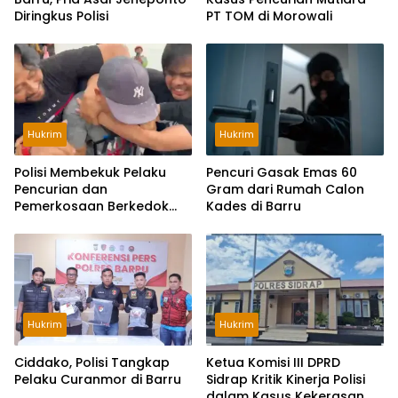
Diringkus Polisi
PT TOM di Morowali
Hukrim
Hukrim
Polisi Membekuk Pelaku
Pencuri Gasak Emas 60
Pencurian dan
Gram dari Rumah Calon
Pemerkosaan Berkedok
Kades di Barru
Loker di Surabaya
Hukrim
Hukrim
Ciddako, Polisi Tangkap
Ketua Komisi III DPRD
Pelaku Curanmor di Barru
Sidrap Kritik Kinerja Polisi
dalam Kasus Kekerasan