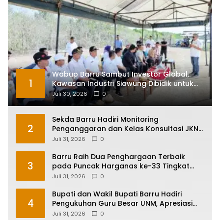
Wabup Barru Sambut Investor Global,
1
Kawasan Industri Siawung Dibidik untuk
Hilirisasi Bawang Putih
Juli 30, 2026
0
Sekda Barru Hadiri Monitoring
2
Penganggaran dan Kelas Konsultasi JKN
2026 Bersama BPJS Kesehatan di
Juli 31, 2026
0
Makassar
Barru Raih Dua Penghargaan Terbaik
3
pada Puncak Harganas ke-33 Tingkat
Sulawesi Selatan
Juli 31, 2026
0
Bupati dan Wakil Bupati Barru Hadiri
4
Pengukuhan Guru Besar UNM, Apresiasi
Capaian Prof. Kamaruddin Hasan
Juli 31, 2026
0