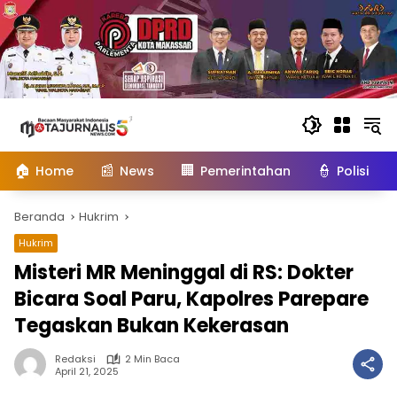
Langsung
ke
konten
🏠
📰
🏢
👮
Home
News
Pemerintahan
Polisi
Beranda
Hukrim
Hukrim
Misteri MR Meninggal di RS: Dokter
Bicara Soal Paru, Kapolres Parepare
Tegaskan Bukan Kekerasan
Redaksi
2 Min Baca
April 21, 2025