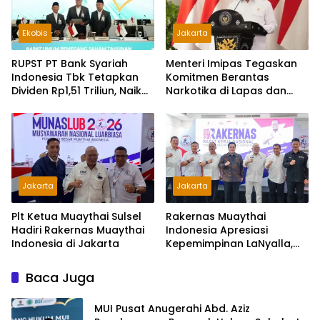
Ekobis
Jakarta
RUPST PT Bank Syariah
Menteri Imipas Tegaskan
Indonesia Tbk Tetapkan
Komitmen Berantas
Dividen Rp1,51 Triliun, Naik
Narkotika di Lapas dan
44 Persen dari Tahun
Rutan
Sebelumnya
Jakarta
Jakarta
Rakernas Muaythai
Plt Ketua Muaythai Sulsel
Indonesia Apresiasi
Hadiri Rakernas Muaythai
Kepemimpinan LaNyalla,
Indonesia di Jakarta
Fokus Prestasi dan Industri
Olahraga
Baca Juga
MUI Pusat Anugerahi Abd. Aziz