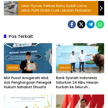
Jalan Flyover Pekkae Barru Sudah Lama
Jebol, PUPR Dinilai Cuek Lakukan Perbaikan
Pos Terkait
Jakarta
Jakarta
MUI Pusat Anugerahi Abd.
Bank Syariah Indonesia
Aziz Penghargaan Penegak
Salurkan 24 Ribu Hewan
Hukum Sahabat Dhuafa
Kurban ke Seluruh
Indonesia, Naik 57 Persen