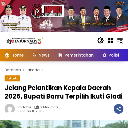
Langsung
ke
konten
🏠
📰
🏢
👮
Home
News
Pemerintahan
Polisi
Beranda
Jakarta
Jakarta
Jelang Pelantikan Kepala Daerah
2025, Bupati Barru Terpilih Ikuti Gladi
Redaksi
2 Min Baca
Februari 11, 2025