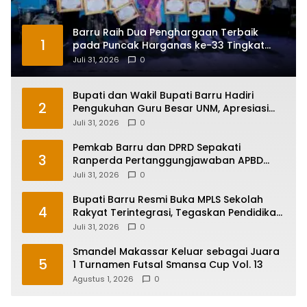
Barru Raih Dua Penghargaan Terbaik
1
pada Puncak Harganas ke-33 Tingkat
Sulawesi Selatan
Juli 31, 2026
0
Bupati dan Wakil Bupati Barru Hadiri
2
Pengukuhan Guru Besar UNM, Apresiasi
Capaian Prof. Kamaruddin Hasan
Juli 31, 2026
0
Pemkab Barru dan DPRD Sepakati
3
Ranperda Pertanggungjawaban APBD
2025, Perkuat Komitmen Tata Kelola dan
Juli 31, 2026
0
Perlindungan Anak
Bupati Barru Resmi Buka MPLS Sekolah
4
Rakyat Terintegrasi, Tegaskan Pendidikan
Kunci Masa Depan Generasi
Juli 31, 2026
0
Smandel Makassar Keluar sebagai Juara
5
1 Turnamen Futsal Smansa Cup Vol. 13
Agustus 1, 2026
0