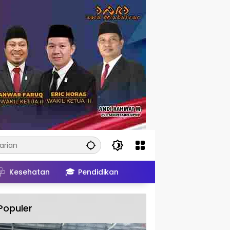
🩺
🎓
Kesehatan
Pendidikan
Populer