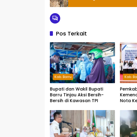
Pos Terkait
Kab. Barru
Kab. Ba
Bupati dan Wakil Bupati
Pemkab
Barru Tinjau Aksi Bersih-
Kemend
Bersih di Kawasan TPI
Nota K
Pelesta
Indone
Daerah