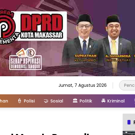
Jumat, 7 Agustus 2026
👮
🤝
🏛️
🚔
ahan
Polisi
Sosial
Politik
Kriminal