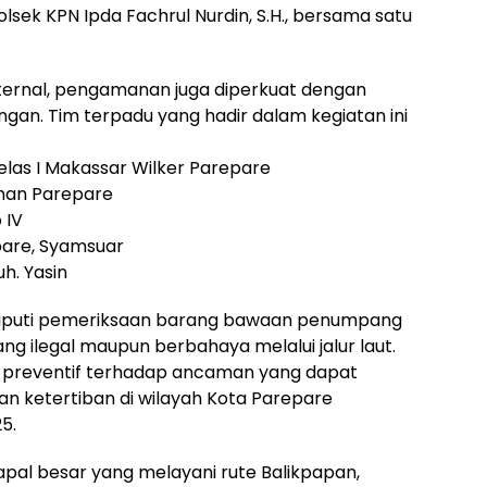
Polsek KPN Ipda Fachrul Nurdin, S.H., bersama satu
nternal, pengamanan juga diperkuat dengan
gan. Tim terpadu yang hadir dalam kegiatan ini
elas I Makassar Wilker Parepare
uhan Parepare
 IV
pare, Syamsuar
h. Yasin
eliputi pemeriksaan barang bawaan penumpang
g ilegal maupun berbahaya melalui jalur laut.
ya preventif terhadap ancaman yang dapat
n ketertiban di wilayah Kota Parepare
5.
pal besar yang melayani rute Balikpapan,