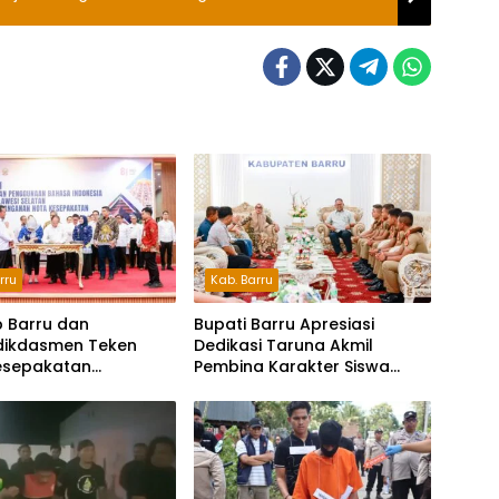
rru
Kab. Barru
 Barru dan
Bupati Barru Apresiasi
ikdasmen Teken
Dedikasi Taruna Akmil
esepakatan
Pembina Karakter Siswa
rian Bahasa
Sekolah Rakyat
sia dan Bahasa