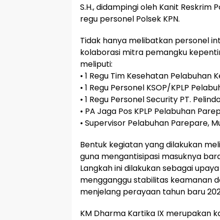
S.H., didampingi oleh Kanit Reskrim 
regu personel Polsek KPN.
Tidak hanya melibatkan personel i
kolaborasi mitra pemangku kepentin
meliputi:
• 1 Regu Tim Kesehatan Pelabuhan K
• 1 Regu Personel KSOP/KPLP Pelab
• 1 Regu Personel Security PT. Pelindo
• PA Jaga Pos KPLP Pelabuhan Pare
• Supervisor Pelabuhan Parepare, Mu
Bentuk kegiatan yang dilakukan m
guna mengantisipasi masuknya baran
Langkah ini dilakukan sebagai upa
mengganggu stabilitas keamanan da
menjelang perayaan tahun baru 202
KM Dharma Kartika IX merupakan ka