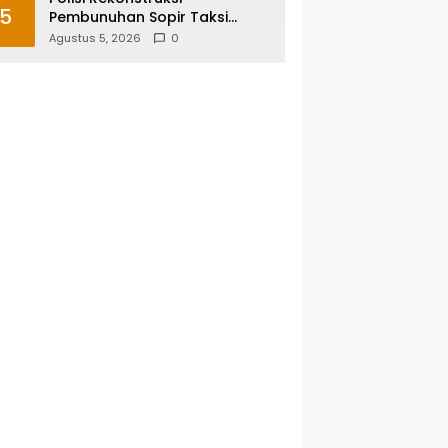
5
Pembunuhan Sopir Taksi
Online di Maros, Tersangka
Agustus 5, 2026
0
Peragakan 24 Adegan