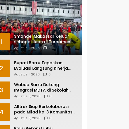
Smandel Makassar Keluar
1
sebagai Juara 1 Turnamen
Futsal Smansa Cup Vol. 13
Agustus 1, 2026
0
Bupati Barru Tegaskan
2
Evaluasi Langsung Kinerja
Kepala OPD, Reformasi
Agustus 1, 2026
0
Birokrasi Jadi Prioritas
Wabup Barru Dukung
3
Integrasi MDTA di Sekolah
Umum, Siapkan Regulasi
Agustus 5, 2026
0
hingga Tim Khusus
Alltrek Siap Berkolaborasi
4
pada Milad ke-3 Komunitas
Camping IKA Smandel
Agustus 5, 2026
0
Makassar di Malino
Polisi Rekonstruksi