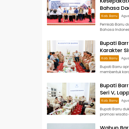
Kesepakata
Bahasa Da
Kab. Barru
Agus
Pemkab Barru d
Bahasa Indonesi
Bupati Bar
Karakter S
Kab. Barru
Agus
Bupati Barru ap
membentuk karak
Bupati Bar
Seri V, La
Kab. Barru
Agus
Bupati Barru du
promosi wisata 
Wabup Barr