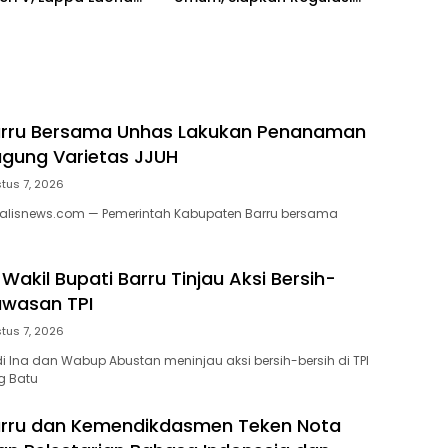
hingga Tim Khusus
ambut Ratusan
a
rru Bersama Unhas Lakukan Penanaman
gung Varietas JJUH
tus 7, 2026
nalisnews.com — Pemerintah Kabupaten Barru bersama
Wakil Bupati Barru Tinjau Aksi Bersih-
Kawasan TPI
tus 7, 2026
di Ina dan Wabup Abustan meninjau aksi bersih-bersih di TPI
g Batu
rru dan Kemendikdasmen Teken Nota