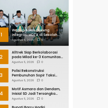
Wabup Barru Dukung
1
Integrasi MDTA di Sekolah
Umum, Siapkan Regulasi
Agustus 5, 2026
0
hingga Tim Khusus
Alltrek Siap Berkolaborasi
2
pada Milad ke-3 Komunitas
Camping IKA Smandel
Agustus 5, 2026
0
Makassar di Malino
Polisi Rekonstruksi
3
Pembunuhan Sopir Taksi
Online di Maros, Tersangka
Agustus 5, 2026
0
Peragakan 24 Adegan
Motif Asmara dan Dendam,
4
Inisial SD Jadi Tersangka
Pembunuhan Sopir Taksi
Agustus 5, 2026
0
Online di Maros
Bupati Barru Hadiri