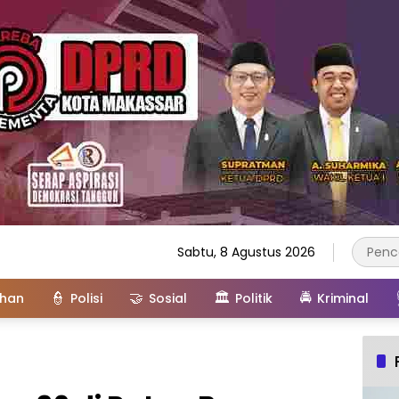
Sabtu, 8 Agustus 2026
👮
🤝
🏛️
🚔
ahan
Polisi
Sosial
Politik
Kriminal