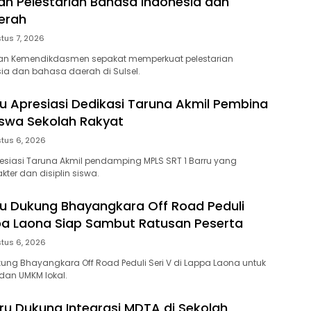
n Pelestarian Bahasa Indonesia dan
erah
tus 7, 2026
an Kemendikdasmen sepakat memperkuat pelestarian
a dan bahasa daerah di Sulsel.
ru Apresiasi Dedikasi Taruna Akmil Pembina
iswa Sekolah Rakyat
tus 6, 2026
resiasi Taruna Akmil pendamping MPLS SRT 1 Barru yang
ter dan disiplin siswa.
ru Dukung Bhayangkara Off Road Peduli
ppa Laona Siap Sambut Ratusan Peserta
tus 6, 2026
kung Bhayangkara Off Road Peduli Seri V di Lappa Laona untuk
dan UMKM lokal.
u Dukung Integrasi MDTA di Sekolah