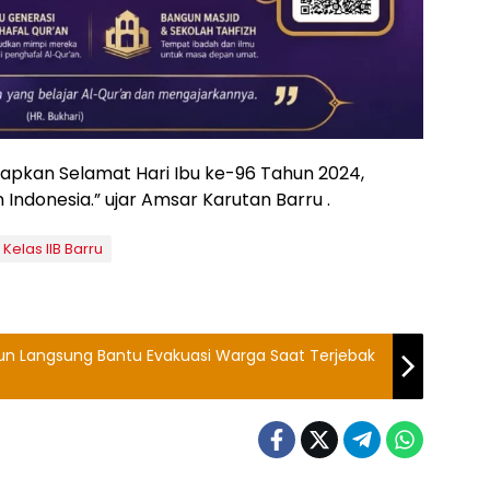
apkan Selamat Hari Ibu ke-96 Tahun 2024,
Indonesia.” ujar Amsar Karutan Barru .
 Kelas IIB Barru
jun Langsung Bantu Evakuasi Warga Saat Terjebak