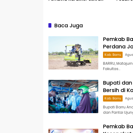
Sekolah Rakyat
Siap S
Pesert
Baca Juga
Pemkab Ba
Perdana Ja
Kab. Barru
Agus
BARRU, Matajur
Fakultas…
Bupati dan 
Bersih di 
Kab. Barru
Agus
Bupati Barru An
dan Pantai Ujun
Pemkab Ba