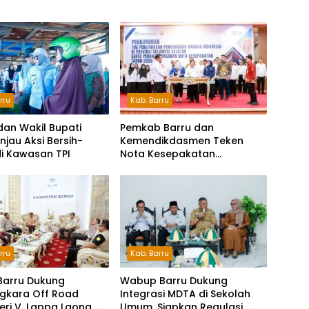
rru
Kab. Barru
dan Wakil Bupati
Pemkab Barru dan
injau Aksi Bersih-
Kemendikdasmen Teken
di Kawasan TPI
Nota Kesepakatan
Pelestarian Bahasa
Indonesia dan Bahasa
Daerah
Kab. Barru
rru
Wabup Barru Dukung
Barru Dukung
Integrasi MDTA di Sekolah
gkara Off Road
Umum, Siapkan Regulasi
Seri V, Lappa Laona