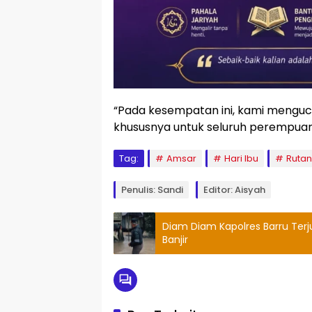
“Pada kesempatan ini, kami menguc
khususnya untuk seluruh perempuan 
Tag:
Amsar
Hari Ibu
Rutan
Penulis: Sandi
Editor: Aisyah
Diam Diam Kapolres Barru Ter
Banjir