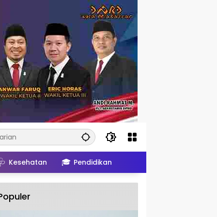
🩺
🎓
Kesehatan
Pendidikan
Populer