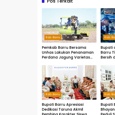
Pos Terkait
Kab. Barru
Kab. Ba
Pemkab Barru Bersama
Bupati 
Unhas Lakukan Penanaman
Barru T
Perdana Jagung Varietas
Bersih 
JJUH
Kab. Barru
Kab. Ba
Bupati Barru Apresiasi
Bupati 
Dedikasi Taruna Akmil
Bhayan
Pembina Karakter Siswa
Peduli 