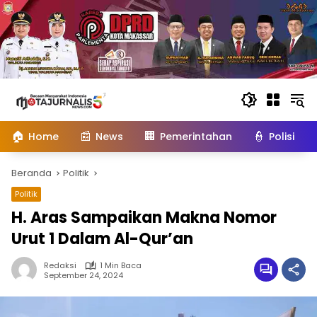
Langsung
ke
konten
🏠
📰
🏢
👮
Home
News
Pemerintahan
Polisi
Beranda
Politik
Politik
H. Aras Sampaikan Makna Nomor
Urut 1 Dalam Al-Qur’an
Redaksi
1 Min Baca
September 24, 2024