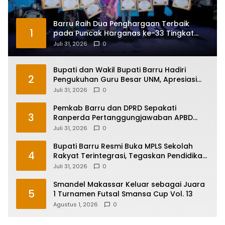
Barru Raih Dua Penghargaan Terbaik
1
pada Puncak Harganas ke-33 Tingkat
Sulawesi Selatan
Juli 31, 2026
0
Bupati dan Wakil Bupati Barru Hadiri
2
Pengukuhan Guru Besar UNM, Apresiasi
Capaian Prof. Kamaruddin Hasan
Juli 31, 2026
0
Pemkab Barru dan DPRD Sepakati
3
Ranperda Pertanggungjawaban APBD
2025, Perkuat Komitmen Tata Kelola dan
Juli 31, 2026
0
Perlindungan Anak
Bupati Barru Resmi Buka MPLS Sekolah
4
Rakyat Terintegrasi, Tegaskan Pendidikan
Kunci Masa Depan Generasi
Juli 31, 2026
0
Smandel Makassar Keluar sebagai Juara
5
1 Turnamen Futsal Smansa Cup Vol. 13
Agustus 1, 2026
0