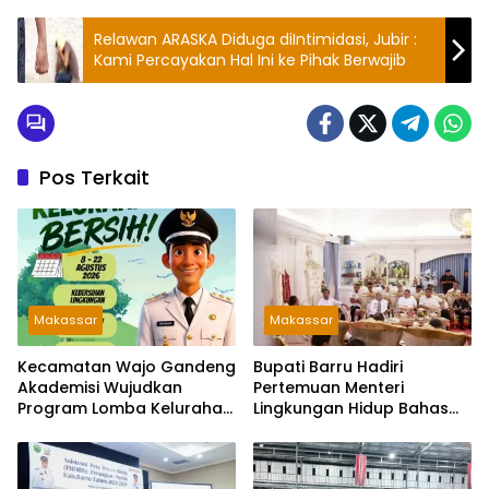
Relawan ARASKA Diduga diIntimidasi, Jubir :
Kami Percayakan Hal Ini ke Pihak Berwajib
Pos Terkait
Makassar
Makassar
Kecamatan Wajo Gandeng
Bupati Barru Hadiri
Akademisi Wujudkan
Pertemuan Menteri
Program Lomba Kelurahan
Lingkungan Hidup Bahas
Bersih
PSEL dan RDF di Sulsel