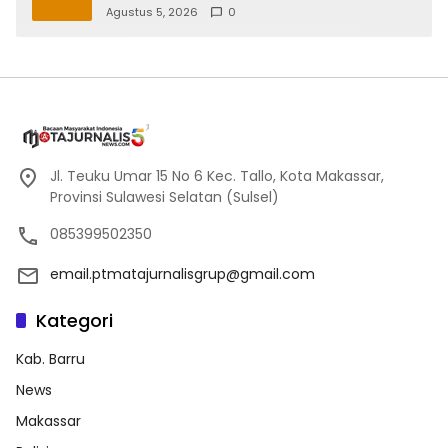
Online di Maros
Agustus 5, 2026
0
Jl. Teuku Umar 15 No 6 Kec. Tallo, Kota Makassar,
Provinsi Sulawesi Selatan (Sulsel)
085399502350
email.ptmatajurnalisgrup@gmail.com
Kategori
Kab. Barru
News
Makassar