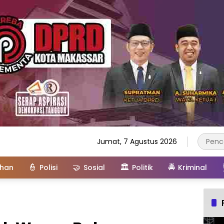
Jumat, 7 Agustus 2026
👮
🤝
🏛️
🚔
ahan
Polisi
Sosial
Politik
Kriminal