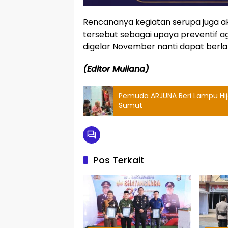
Rencananya kegiatan serupa juga aka
tersebut sebagai upaya preventif a
digelar November nanti dapat berl
(Editor Muliana)
Pemuda ARJUNA Beri Lampu Hij
Sumut
Pos Terkait