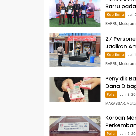
Barru pada
Kab. Barru
Juli 
BARRU, Matajurn
27 Personel
Jadikan A
Kab. Barru
Juli 
BARRU, Matajurn
Penyidik B
Dana Dibag
Polisi
Juni 9, 2
MAKASSAR, Mata
Korban Men
Perkemban
Polisi
Juni 9, 2