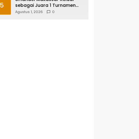
5
sebagai Juara 1 Turnamen
Futsal Smansa Cup Vol. 13
Agustus 1, 2026
0