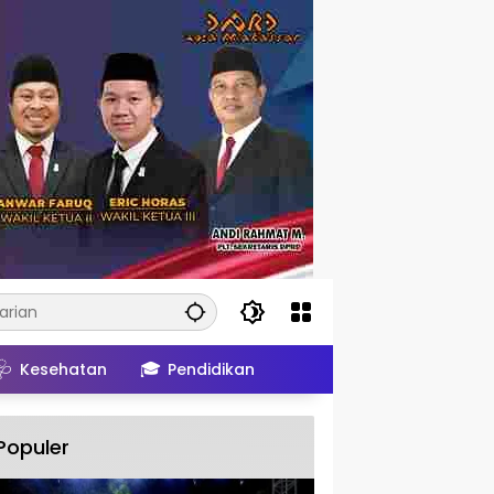
🩺
🎓
Kesehatan
Pendidikan
Populer