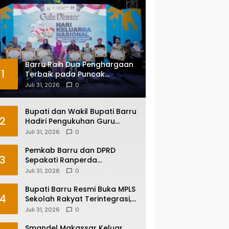
Barru Raih Dua Penghargaan
1
Terbaik pada Puncak
Harganas ke-33 Tingkat
Juli 31, 2026
0
Sulawesi Selatan
Bupati dan Wakil Bupati Barru
2
Hadiri Pengukuhan Guru
Besar UNM, Apresiasi Capaian
Juli 31, 2026
0
Prof. Kamaruddin Hasan
Pemkab Barru dan DPRD
3
Sepakati Ranperda
Pertanggungjawaban APBD
Juli 31, 2026
0
2025, Perkuat Komitmen Tata
Kelola dan Perlindungan Anak
Bupati Barru Resmi Buka MPLS
4
Sekolah Rakyat Terintegrasi,
Tegaskan Pendidikan Kunci
Juli 31, 2026
0
Masa Depan Generasi
Smandel Makassar Keluar