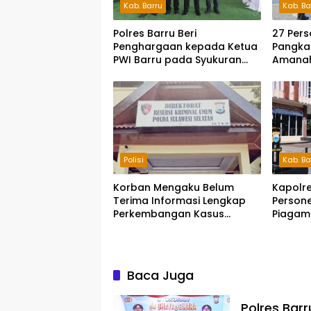
Kab. Barru
Kab. Ba
Polres Barru Beri
27 Pers
Penghargaan kepada Ketua
Pangkat
PWI Barru pada Syukuran
Amanah
HUT Bhayangkara ke-80
Pengab
Polisi
Kab. Ba
Korban Mengaku Belum
Kapolre
Terima Informasi Lengkap
Persone
Perkembangan Kasus
Piagam
Dugaan Penipuan Rp740
Juta
Baca Juga
Polres Bar