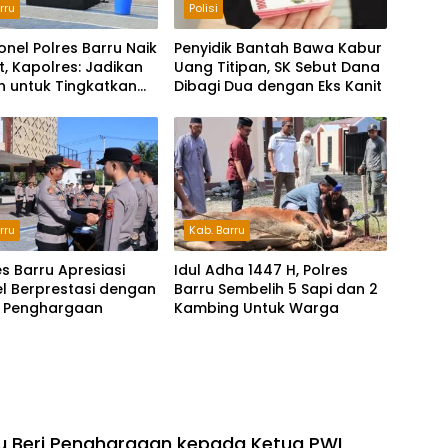
rru
Polisi
onel Polres Barru Naik
Penyidik Bantah Bawa Kabur
, Kapolres: Jadikan
Uang Titipan, SK Sebut Dana
 untuk Tingkatkan
Dibagi Dua dengan Eks Kanit
dian
rru
Kab. Barru
s Barru Apresiasi
Idul Adha 1447 H, Polres
l Berprestasi dengan
Barru Sembelih 5 Sapi dan 2
 Penghargaan
Kambing Untuk Warga
ru Beri Penghargaan kepada Ketua PWI