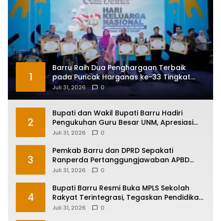
Barru Raih Dua Penghargaan Terbaik
1
pada Puncak Harganas ke-33 Tingkat
Sulawesi Selatan
Juli 31, 2026
0
Bupati dan Wakil Bupati Barru Hadiri
2
Pengukuhan Guru Besar UNM, Apresiasi
Capaian Prof. Kamaruddin Hasan
Juli 31, 2026
0
Pemkab Barru dan DPRD Sepakati
3
Ranperda Pertanggungjawaban APBD
2025, Perkuat Komitmen Tata Kelola dan
Juli 31, 2026
0
Perlindungan Anak
Bupati Barru Resmi Buka MPLS Sekolah
4
Rakyat Terintegrasi, Tegaskan Pendidikan
Kunci Masa Depan Generasi
Juli 31, 2026
0