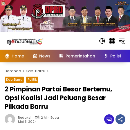
Langsung
ke
konten
🏠
📰
🏢
👮
Home
News
Pemerintahan
Polisi
Beranda
Kab. Barru
Kab. Barru
Politik
2 Pimpinan Partai Besar Bertemu,
Opsi Koalisi Jadi Peluang Besar
Pilkada Barru
Redaksi
2 Min Baca
Mei 5, 2024