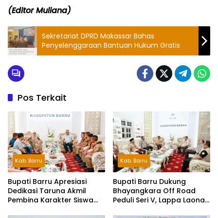
(Editor Muliana)
Sekretariat DPRD Makassar Bahas
Penyelenggaraan Bantuan Hukum Gratis
Pos Terkait
Kab. Barru
Kab. Barru
Bupati Barru Apresiasi
Bupati Barru Dukung
Dedikasi Taruna Akmil
Bhayangkara Off Road
Pembina Karakter Siswa
Peduli Seri V, Lappa Laona
Sekolah Rakyat
Siap Sambut Ratusan