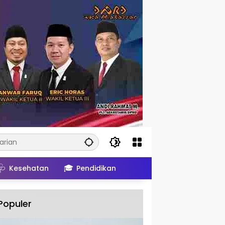
🩺
🎓
Kesehatan
Pendidikan
Populer