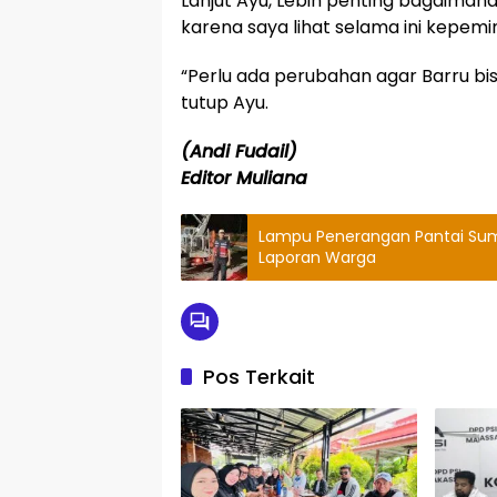
Lanjut Ayu, Lebih penting bagaiman
karena saya lihat selama ini kepemim
“Perlu ada perubahan agar Barru bi
tutup Ayu.
(Andi Fudail)
Editor Muliana
Lampu Penerangan Pantai Sum
Laporan Warga
Pos Terkait