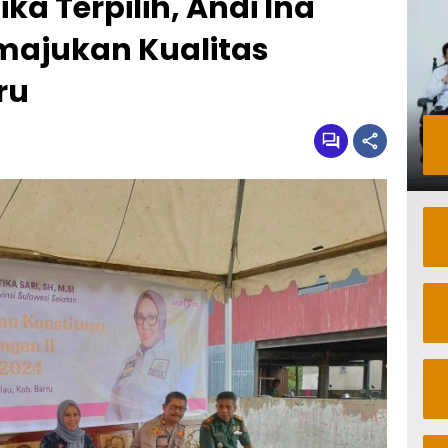
a Terpilih, Andi Ina
majukan Kualitas
ru