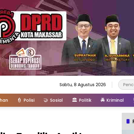
Sabtu, 8 Agustus 2026
👮
🤝
🏛️
🚔
ahan
Polisi
Sosial
Politik
Kriminal