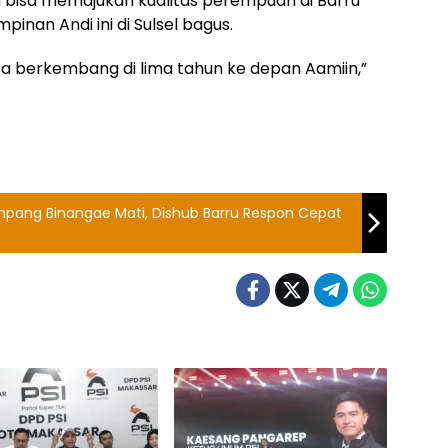
a bisa memajukan kualitas perempuan di Barru
pinan Andi ini di Sulsel bagus.
sa berkembang di lima tahun ke depan Aamiin,”
pang Binangae Mati, Dishub Barru Respon Cepat