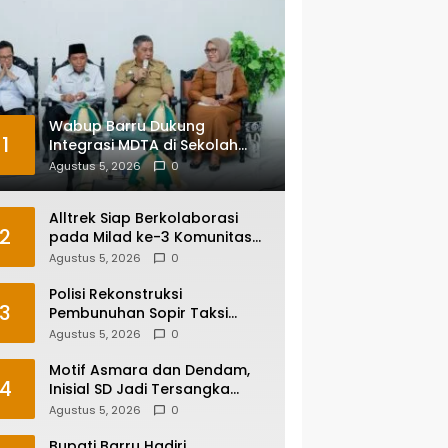
Wabup Barru Dukung
1
Integrasi MDTA di Sekolah
Umum, Siapkan Regulasi
Agustus 5, 2026
0
hingga Tim Khusus
Alltrek Siap Berkolaborasi
2
pada Milad ke-3 Komunitas
Camping IKA Smandel
Agustus 5, 2026
0
Makassar di Malino
Polisi Rekonstruksi
3
Pembunuhan Sopir Taksi
Online di Maros, Tersangka
Agustus 5, 2026
0
Peragakan 24 Adegan
Motif Asmara dan Dendam,
4
Inisial SD Jadi Tersangka
Pembunuhan Sopir Taksi
Agustus 5, 2026
0
Online di Maros
Bupati Barru Hadiri