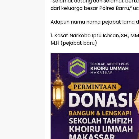
“Selamat datang dan selamat bertug
dari keluarga besar Polres Barru,” u
Adapun nama nama pejabat lama dan
1. Kasat Narkoba Iptu Ichsan, SH., M
M.H (pejabat baru)