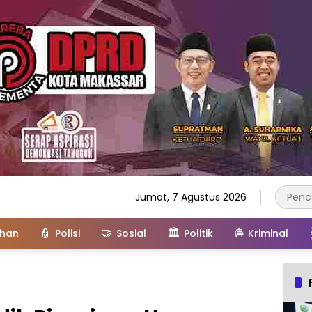
Jumat, 7 Agustus 2026
👮
🤝
🏛️
🚔
ahan
Polisi
Sosial
Politik
Kriminal