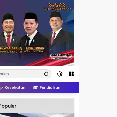
🩺
🎓
Kesehatan
Pendidikan
Populer