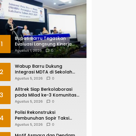
Bupati Barru Tegaskan
1
Evaluasi Langsung Kinerja
Kepala OPD, Reformasi
Agustus 1, 2026
0
Birokrasi Jadi Prioritas
Wabup Barru Dukung
2
Integrasi MDTA di Sekolah
Umum, Siapkan Regulasi
Agustus 5, 2026
0
hingga Tim Khusus
Alltrek Siap Berkolaborasi
3
pada Milad ke-3 Komunitas
Camping IKA Smandel
Agustus 5, 2026
0
Makassar di Malino
Polisi Rekonstruksi
4
Pembunuhan Sopir Taksi
Online di Maros, Tersangka
Agustus 5, 2026
0
Peragakan 24 Adegan
Motif Asmara dan Dendam,