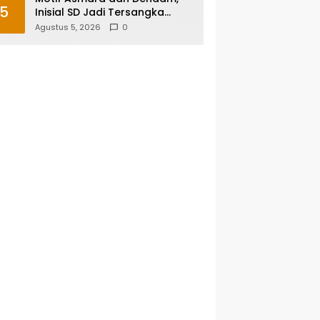
5
Inisial SD Jadi Tersangka
Pembunuhan Sopir Taksi
Agustus 5, 2026
0
Online di Maros