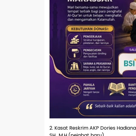
2. Kasat Reskrim AKP Dories Hadiana
SH., M.H (pejabat baru).