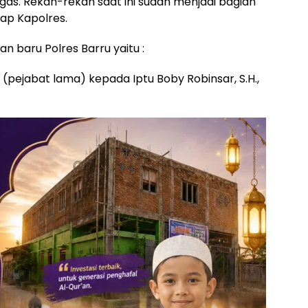
as. Rekan-rekan saat ini sudah menjadi bagian
cap Kapolres.
 baru Polres Barru yaitu :
M (pejabat lama) kepada Iptu Boby Robinsar, S.H.,