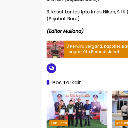
3. kasat Lantas Iptu Imas Niken, S.I.
(Pejabat Baru).
(Editor Muliana)
3 Perwira Berganti, Kapolres Ba
Jangan Kita Berbuat Jahat
Pos Terkait
Kab. Barru
Kab. Ba