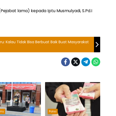
K (Pejabat lama) kepada Iptu Musmulyadi, S.Pd.I
rru: Kalau Tidak Bisa Berbuat Baik Buat Masyarakat
rru
Polisi