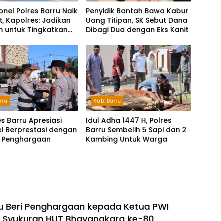
onel Polres Barru Naik
Penyidik Bantah Bawa Kabur
, Kapolres: Jadikan
Uang Titipan, SK Sebut Dana
 untuk Tingkatkan
Dibagi Dua dengan Eks Kanit
dian
rru
Kab. Barru
s Barru Apresiasi
Idul Adha 1447 H, Polres
l Berprestasi dengan
Barru Sembelih 5 Sapi dan 2
 Penghargaan
Kambing Untuk Warga
ru Beri Penghargaan kepada Ketua PWI
 Syukuran HUT Bhayangkara ke-80