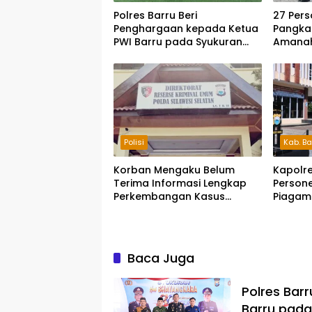
Polres Barru Beri
27 Pers
Penghargaan kepada Ketua
Pangkat
PWI Barru pada Syukuran
Amanah
HUT Bhayangkara ke-80
Pengab
Polisi
Kab. Ba
Korban Mengaku Belum
Kapolre
Terima Informasi Lengkap
Persone
Perkembangan Kasus
Piagam
Dugaan Penipuan Rp740
Juta
Baca Juga
Polres Bar
Barru pada