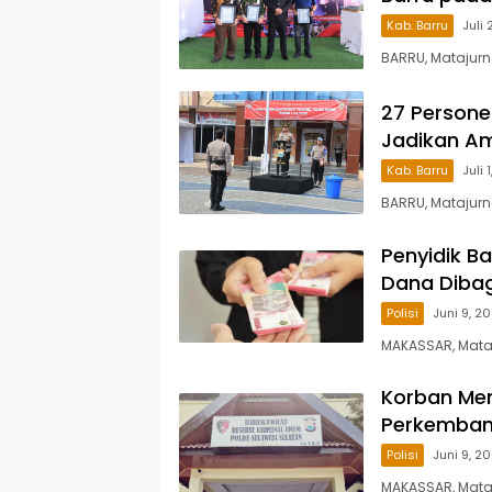
Kab. Barru
Juli 
BARRU, Matajurn
27 Personel
Jadikan A
Kab. Barru
Juli 
BARRU, Matajurn
Penyidik B
Dana Dibag
Polisi
Juni 9, 2
MAKASSAR, Mata
Korban Men
Perkemban
Polisi
Juni 9, 2
MAKASSAR, Mata