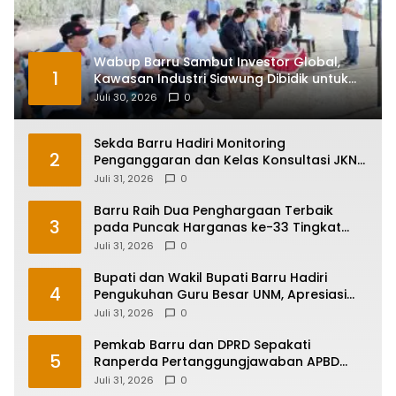
Wabup Barru Sambut Investor Global,
1
Kawasan Industri Siawung Dibidik untuk
Hilirisasi Bawang Putih
Juli 30, 2026
0
Sekda Barru Hadiri Monitoring
2
Penganggaran dan Kelas Konsultasi JKN
2026 Bersama BPJS Kesehatan di
Juli 31, 2026
0
Makassar
Barru Raih Dua Penghargaan Terbaik
3
pada Puncak Harganas ke-33 Tingkat
Sulawesi Selatan
Juli 31, 2026
0
Bupati dan Wakil Bupati Barru Hadiri
4
Pengukuhan Guru Besar UNM, Apresiasi
Capaian Prof. Kamaruddin Hasan
Juli 31, 2026
0
Pemkab Barru dan DPRD Sepakati
5
Ranperda Pertanggungjawaban APBD
2025, Perkuat Komitmen Tata Kelola dan
Juli 31, 2026
0
Perlindungan Anak