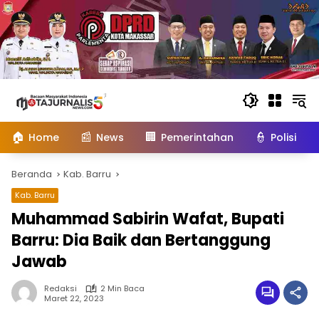
Langsung
ke
konten
🏠
📰
🏢
👮
Home
News
Pemerintahan
Polisi
Beranda
Kab. Barru
Kab. Barru
Muhammad Sabirin Wafat, Bupati
Barru: Dia Baik dan Bertanggung
Jawab
Redaksi
2 Min Baca
Maret 22, 2023