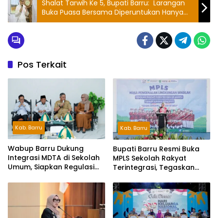
Shalat Tarwih Ke 5, Bupati Barru: Larangan
Buka Puasa Bersama Diperuntukan Hanya
Untuk Pejabat
Pos Terkait
Kab. Barru
Kab. Barru
Wabup Barru Dukung
Bupati Barru Resmi Buka
Integrasi MDTA di Sekolah
MPLS Sekolah Rakyat
Umum, Siapkan Regulasi
Terintegrasi, Tegaskan
hingga Tim Khusus
Pendidikan Kunci Masa
Depan Generasi