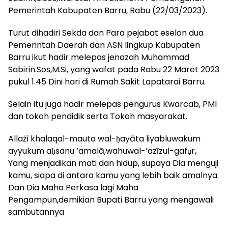
Pemerintah Kabupaten Barru, Rabu (22/03/2023).
Turut dihadiri Sekda dan Para pejabat eselon dua
Pemerintah Daerah dan ASN lingkup Kabupaten
Barru ikut hadir melepas jenazah Muhammad
Sabirin.Sos,M.Si, yang wafat pada Rabu 22 Maret 2023
pukul 1.45 Dini hari di Rumah Sakit Lapatarai Barru.
Selain itu juga hadir melepas pengurus Kwarcab, PMI
dan tokoh pendidik serta Tokoh masyarakat.
Allażī khalaqal-mauta wal-ḥayāta liyabluwakum
ayyukum aḥsanu ‘amalā,wahuwal-‘azīzul-gafụr,
Yang menjadikan mati dan hidup, supaya Dia menguji
kamu, siapa di antara kamu yang lebih baik amalnya.
Dan Dia Maha Perkasa lagi Maha
Pengampun,demikian Bupati Barru yang mengawali
sambutannya