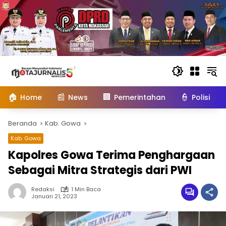
Langsung
ke
konten
🏠
📰
🏢
👮
Home
News
Pemerintahan
Polisi
Beranda
Kab. Gowa
Kab. Gowa
Kapolres Gowa Terima Penghargaan
Sebagai Mitra Strategis dari PWI
Redaksi
1 Min Baca
Januari 21, 2023