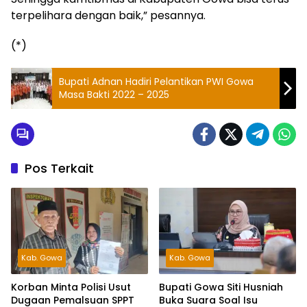
terpelihara dengan baik,” pesannya.
(*)
Bupati Adnan Hadiri Pelantikan PWI Gowa
Masa Bakti 2022 – 2025
Pos Terkait
Kab. Gowa
Kab. Gowa
Korban Minta Polisi Usut
Bupati Gowa Siti Husniah
Dugaan Pemalsuan SPPT
Buka Suara Soal Isu