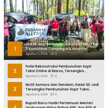
Alltrek Siap Berkolaborasi pada Milad ke-
1
3 Komunitas Camping IKA Smandel
Makassar di Malino
Agustus 5, 2026
0
Polisi Rekonstruksi Pembunuhan Sopir
2
Taksi Online di Maros, Tersangka
Peragakan 24 Adegan
Agustus 5, 2026
0
Motif Asmara dan Dendam, Inisial SD Jadi
3
Tersangka Pembunuhan Sopir Taksi
Online di Maros
Agustus 5, 2026
0
Bupati Barru Hadiri Pertemuan Menteri
4
Lingkungan Hidup Bahas PSEL dan RDF di