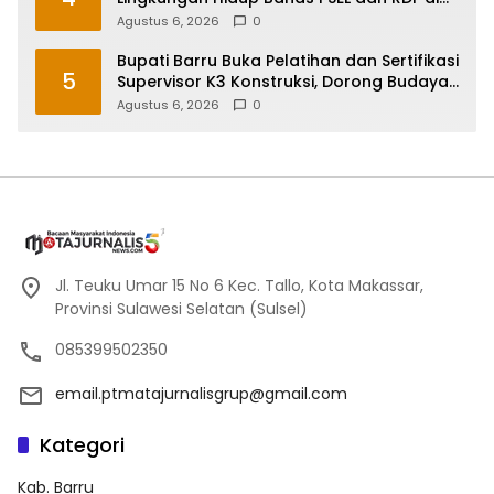
Sulsel
Agustus 6, 2026
0
Bupati Barru Buka Pelatihan dan Sertifikasi
5
Supervisor K3 Konstruksi, Dorong Budaya
Zero Accident
Agustus 6, 2026
0
Jl. Teuku Umar 15 No 6 Kec. Tallo, Kota Makassar,
Provinsi Sulawesi Selatan (Sulsel)
085399502350
email.ptmatajurnalisgrup@gmail.com
Kategori
Kab. Barru