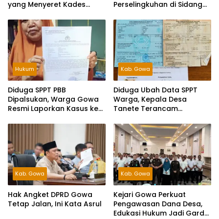
yang Menyeret Kades
Perselingkuhan di Sidang
Tanete
Hak Angket, Siap Tempuh
Jalur Hukum
Hukum
Kab. Gowa
Diduga SPPT PBB
Diduga Ubah Data SPPT
Dipalsukan, Warga Gowa
Warga, Kepala Desa
Resmi Laporkan Kasus ke
Tanete Terancam
Polda Sulsel
Dilaporkan ke Polisi
Kab. Gowa
Kab. Gowa
Hak Angket DPRD Gowa
Kejari Gowa Perkuat
Tetap Jalan, Ini Kata Asrul
Pengawasan Dana Desa,
Edukasi Hukum Jadi Garda