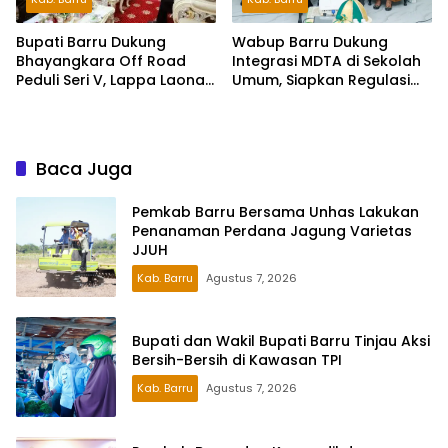
Wabup Barru Dukung
Bupati Barru Dukung
Integrasi MDTA di Sekolah
Bhayangkara Off Road
Umum, Siapkan Regulasi
Peduli Seri V, Lappa Laona
hingga Tim Khusus
Siap Sambut Ratusan
Peserta
Baca Juga
Pemkab Barru Bersama Unhas Lakukan
Penanaman Perdana Jagung Varietas
JJUH
Kab. Barru
Agustus 7, 2026
Bupati dan Wakil Bupati Barru Tinjau Aksi
Bersih-Bersih di Kawasan TPI
Kab. Barru
Agustus 7, 2026