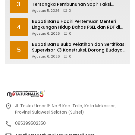
3
Tersangka Pembunuhan Sopir Taksi
Online di Maros
Agustus 5, 2026
0
Bupati Barru Hadiri Pertemuan Menteri
4
Lingkungan Hidup Bahas PSEL dan RDF di
Sulsel
Agustus 6, 2026
0
Bupati Barru Buka Pelatihan dan Sertifikasi
5
Supervisor K3 Konstruksi, Dorong Budaya
Zero Accident
Agustus 6, 2026
0
Jl. Teuku Umar 15 No 6 Kec. Tallo, Kota Makassar,
Provinsi Sulawesi Selatan (Sulsel)
085399502350