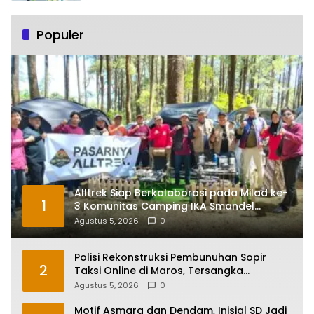
Populer
Alltrek Siap Berkolaborasi pada Milad ke-
1
3 Komunitas Camping IKA Smandel
Makassar di Malino
Agustus 5, 2026
0
Polisi Rekonstruksi Pembunuhan Sopir
2
Taksi Online di Maros, Tersangka
Peragakan 24 Adegan
Agustus 5, 2026
0
Motif Asmara dan Dendam, Inisial SD Jadi