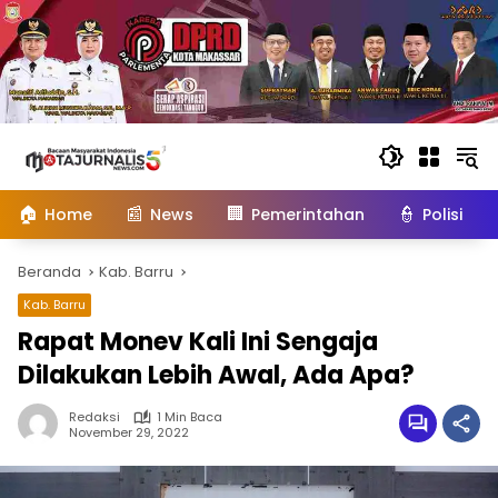
Langsung
ke
konten
🏠
📰
🏢
👮
Home
News
Pemerintahan
Polisi
Beranda
Kab. Barru
Kab. Barru
Rapat Monev Kali Ini Sengaja
Dilakukan Lebih Awal, Ada Apa?
Redaksi
1 Min Baca
November 29, 2022