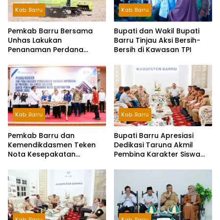
Kab. Barru
Kab. Barru
Pemkab Barru Bersama
Bupati dan Wakil Bupati
Unhas Lakukan
Barru Tinjau Aksi Bersih-
Penanaman Perdana
Bersih di Kawasan TPI
Jagung Varietas JJUH
Kab. Barru
Kab. Barru
Pemkab Barru dan
Bupati Barru Apresiasi
Kemendikdasmen Teken
Dedikasi Taruna Akmil
Nota Kesepakatan
Pembina Karakter Siswa
Pelestarian Bahasa
Sekolah Rakyat
Indonesia dan Bahasa
Daerah
Kab. Barru
Kab. Barru