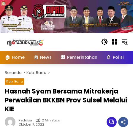
Langsung
ke
konten
🏠
📰
🏢
👮
Home
News
Pemerintahan
Polisi
Beranda
Kab. Barru
Kab. Barru
Hasnah Syam Bersama Mitrakerja
Perwakilan BKKBN Prov Sulsel Melalui
KIE
Redaksi
2 Min Baca
Oktober 7, 2022