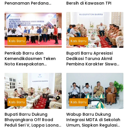
Penanaman Perdana
Bersih di Kawasan TPI
Jagung Varietas JJUH
Kab. Barru
Kab. Barru
Pemkab Barru dan
Bupati Barru Apresiasi
Kemendikdasmen Teken
Dedikasi Taruna Akmil
Nota Kesepakatan
Pembina Karakter Siswa
Pelestarian Bahasa
Sekolah Rakyat
Indonesia dan Bahasa
Daerah
Kab. Barru
Kab. Barru
Wabup Barru Dukung
Bupati Barru Dukung
Integrasi MDTA di Sekolah
Bhayangkara Off Road
Umum, Siapkan Regulasi
Peduli Seri V, Lappa Laona