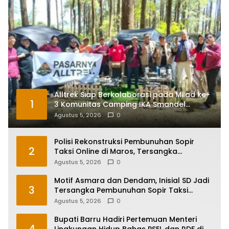
Alltrek Siap Berkolaborasi pada Milad ke-
1
3 Komunitas Camping IKA Smandel
Makassar di Malino
Agustus 5, 2026
0
Polisi Rekonstruksi Pembunuhan Sopir
2
Taksi Online di Maros, Tersangka
Peragakan 24 Adegan
Agustus 5, 2026
0
Motif Asmara dan Dendam, Inisial SD Jadi
3
Tersangka Pembunuhan Sopir Taksi
Online di Maros
Agustus 5, 2026
0
Bupati Barru Hadiri Pertemuan Menteri
4
Lingkungan Hidup Bahas PSEL dan RDF di