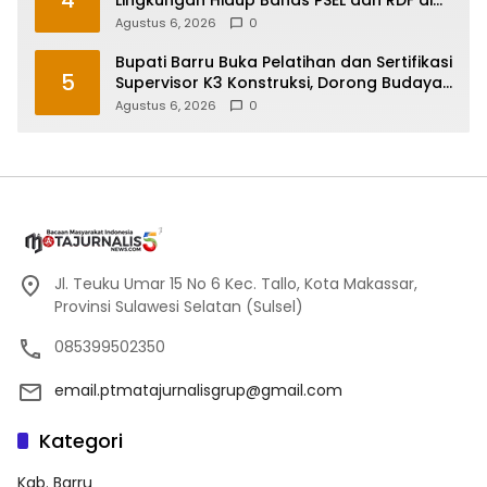
Sulsel
Agustus 6, 2026
0
Bupati Barru Buka Pelatihan dan Sertifikasi
5
Supervisor K3 Konstruksi, Dorong Budaya
Zero Accident
Agustus 6, 2026
0
Jl. Teuku Umar 15 No 6 Kec. Tallo, Kota Makassar,
Provinsi Sulawesi Selatan (Sulsel)
085399502350
email.ptmatajurnalisgrup@gmail.com
Kategori
Kab. Barru