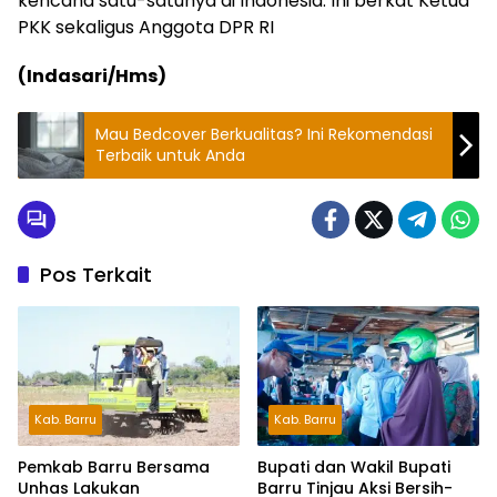
kencana satu-satunya di Indonesia. Ini berkat Ketua
PKK sekaligus Anggota DPR RI
(Indasari/Hms)
Mau Bedcover Berkualitas? Ini Rekomendasi
Terbaik untuk Anda
Pos Terkait
Kab. Barru
Kab. Barru
Pemkab Barru Bersama
Bupati dan Wakil Bupati
Unhas Lakukan
Barru Tinjau Aksi Bersih-