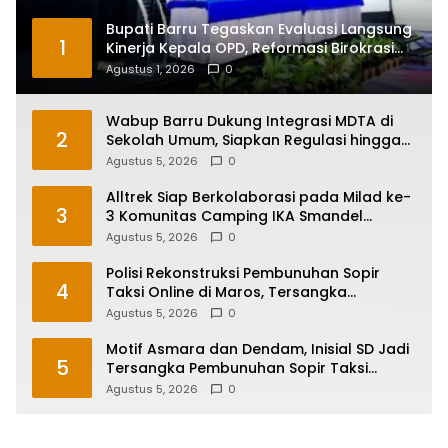
Bupati Barru Tegaskan Evaluasi Langsung
1
Kinerja Kepala OPD, Reformasi Birokrasi
Jadi Prioritas
Agustus 1, 2026
0
Wabup Barru Dukung Integrasi MDTA di
2
Sekolah Umum, Siapkan Regulasi hingga
Tim Khusus
Agustus 5, 2026
0
Alltrek Siap Berkolaborasi pada Milad ke-
3
3 Komunitas Camping IKA Smandel
Makassar di Malino
Agustus 5, 2026
0
Polisi Rekonstruksi Pembunuhan Sopir
4
Taksi Online di Maros, Tersangka
Peragakan 24 Adegan
Agustus 5, 2026
0
Motif Asmara dan Dendam, Inisial SD Jadi
5
Tersangka Pembunuhan Sopir Taksi
Online di Maros
Agustus 5, 2026
0