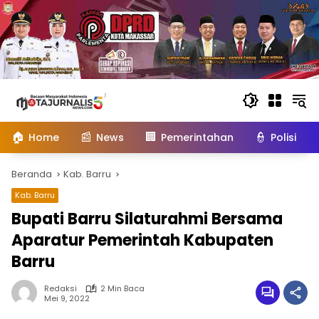
Langsung
ke
konten
🏠
📰
🏢
👮
Home
News
Pemerintahan
Polisi
Beranda
Kab. Barru
Kab. Barru
Bupati Barru Silaturahmi Bersama
Aparatur Pemerintah Kabupaten
Barru
Redaksi
2 Min Baca
Mei 9, 2022