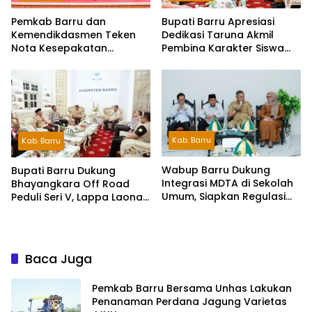
Pemkab Barru dan
Bupati Barru Apresiasi
Kemendikdasmen Teken
Dedikasi Taruna Akmil
Nota Kesepakatan
Pembina Karakter Siswa
Pelestarian Bahasa
Sekolah Rakyat
Indonesia dan Bahasa
Daerah
Kab. Barru
Kab. Barru
Wabup Barru Dukung
Bupati Barru Dukung
Integrasi MDTA di Sekolah
Bhayangkara Off Road
Umum, Siapkan Regulasi
Peduli Seri V, Lappa Laona
hingga Tim Khusus
Siap Sambut Ratusan
Peserta
Baca Juga
Pemkab Barru Bersama Unhas Lakukan
Penanaman Perdana Jagung Varietas