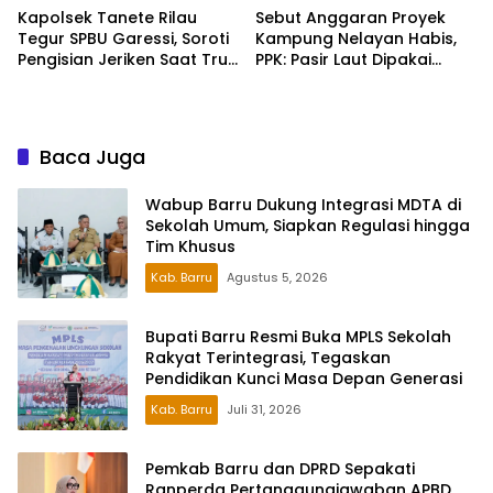
Kapolsek Tanete Rilau
Sebut Anggaran Proyek
Tegur SPBU Garessi, Soroti
Kampung Nelayan Habis,
Pengisian Jeriken Saat Truk
PPK: Pasir Laut Dipakai
Antre Berjam-jam
untuk Urukan
Baca Juga
Wabup Barru Dukung Integrasi MDTA di
Sekolah Umum, Siapkan Regulasi hingga
Tim Khusus
Kab. Barru
Agustus 5, 2026
Bupati Barru Resmi Buka MPLS Sekolah
Rakyat Terintegrasi, Tegaskan
Pendidikan Kunci Masa Depan Generasi
Kab. Barru
Juli 31, 2026
Pemkab Barru dan DPRD Sepakati
Ranperda Pertanggungjawaban APBD