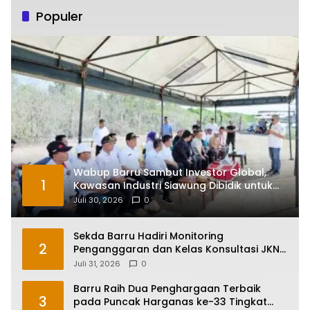
Populer
Wabup Barru Sambut Investor Global,
1
Kawasan Industri Siawung Dibidik untuk
Hilirisasi Bawang Putih
Juli 30, 2026
0
Sekda Barru Hadiri Monitoring
2
Penganggaran dan Kelas Konsultasi JKN
2026 Bersama BPJS Kesehatan di
Juli 31, 2026
0
Makassar
Barru Raih Dua Penghargaan Terbaik
3
pada Puncak Harganas ke-33 Tingkat