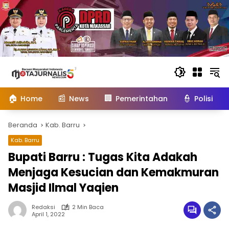
Langsung
ke
konten
🏠
📰
🏢
👮
Home
News
Pemerintahan
Polisi
Beranda
Kab. Barru
Kab. Barru
Bupati Barru : Tugas Kita Adakah
Menjaga Kesucian dan Kemakmuran
Masjid Ilmal Yaqien
Redaksi
2 Min Baca
April 1, 2022