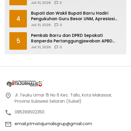
Sulawesi Selatan
Juli 31, 2026
0
Bupati dan Wakil Bupati Barru Hadiri
4
Pengukuhan Guru Besar UNM, Apresiasi
Capaian Prof. Kamaruddin Hasan
Juli 31, 2026
0
Pemkab Barru dan DPRD Sepakati
5
Ranperda Pertanggungjawaban APBD
2025, Perkuat Komitmen Tata Kelola dan
Juli 31, 2026
0
Perlindungan Anak
Jl. Teuku Umar 15 No 6 Kec. Tallo, Kota Makassar,
Provinsi Sulawesi Selatan (Sulsel)
085399502350
email.ptmatajurnalisgrup@gmail.com