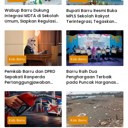
Wabup Barru Dukung
Bupati Barru Resmi Buka
Integrasi MDTA di Sekolah
MPLS Sekolah Rakyat
Umum, Siapkan Regulasi
Terintegrasi, Tegaskan
hingga Tim Khusus
Pendidikan Kunci Masa
Depan Generasi
Kab. Barru
Kab. Barru
Pemkab Barru dan DPRD
Barru Raih Dua
Sepakati Ranperda
Penghargaan Terbaik
Pertanggungjawaban
pada Puncak Harganas
APBD 2025, Perkuat
ke-33 Tingkat Sulawesi
Komitmen Tata Kelola dan
Selatan
Perlindungan Anak
Kab. Barru
Kab. Barru