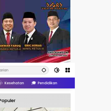
🩺
🎓
Kesehatan
Pendidikan
Populer