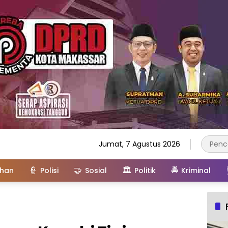
Jumat, 7 Agustus 2026
👮
🤝
🏛️
🚔
ahan
Polisi
Sosial
Politik
Kriminal