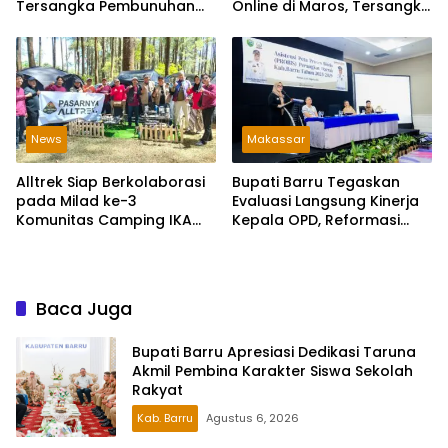
Tersangka Pembunuhan
Online di Maros, Tersangka
Sopir Taksi Online di Maros
Peragakan 24 Adegan
News
Makassar
Alltrek Siap Berkolaborasi
Bupati Barru Tegaskan
pada Milad ke-3
Evaluasi Langsung Kinerja
Komunitas Camping IKA
Kepala OPD, Reformasi
Smandel Makassar di
Birokrasi Jadi Prioritas
Malino
Baca Juga
Bupati Barru Apresiasi Dedikasi Taruna
Akmil Pembina Karakter Siswa Sekolah
Rakyat
Kab. Barru
Agustus 6, 2026