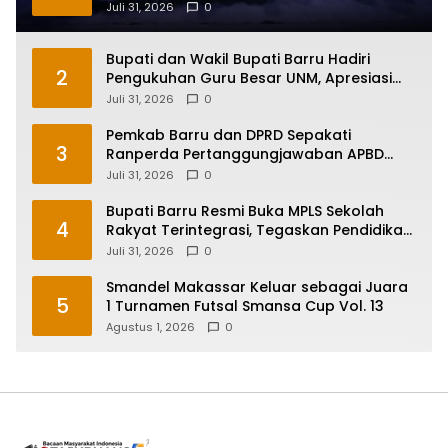
Sulawesi Selatan
Juli 31, 2026
0
Bupati dan Wakil Bupati Barru Hadiri
2
Pengukuhan Guru Besar UNM, Apresiasi
Capaian Prof. Kamaruddin Hasan
Juli 31, 2026
0
Pemkab Barru dan DPRD Sepakati
3
Ranperda Pertanggungjawaban APBD
2025, Perkuat Komitmen Tata Kelola dan
Juli 31, 2026
0
Perlindungan Anak
Bupati Barru Resmi Buka MPLS Sekolah
4
Rakyat Terintegrasi, Tegaskan Pendidikan
Kunci Masa Depan Generasi
Juli 31, 2026
0
Smandel Makassar Keluar sebagai Juara
5
1 Turnamen Futsal Smansa Cup Vol. 13
Agustus 1, 2026
0