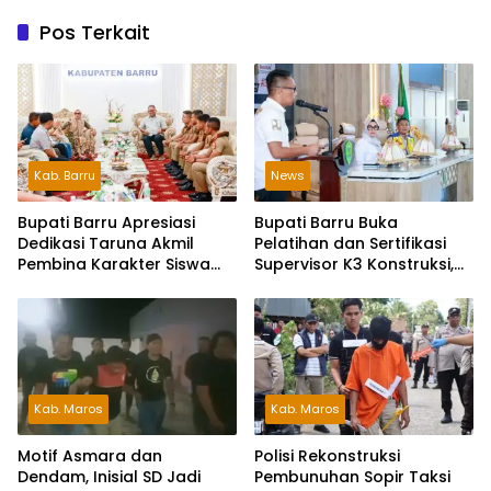
Pos Terkait
Kab. Barru
News
Bupati Barru Apresiasi
Bupati Barru Buka
Dedikasi Taruna Akmil
Pelatihan dan Sertifikasi
Pembina Karakter Siswa
Supervisor K3 Konstruksi,
Sekolah Rakyat
Dorong Budaya Zero
Accident
Kab. Maros
Kab. Maros
Motif Asmara dan
Polisi Rekonstruksi
Dendam, Inisial SD Jadi
Pembunuhan Sopir Taksi