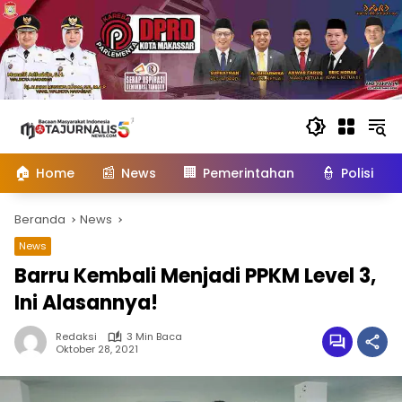
Langsung
ke
konten
🏠
📰
🏢
👮
Home
News
Pemerintahan
Polisi
Beranda
News
News
Barru Kembali Menjadi PPKM Level 3,
Ini Alasannya!
Redaksi
3 Min Baca
Oktober 28, 2021