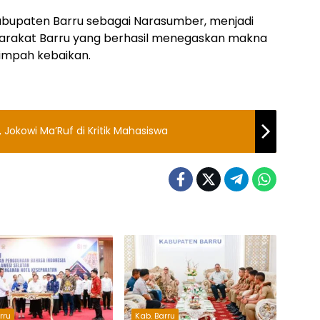
bupaten Barru sebagai Narasumber, menjadi
rakat Barru yang berhasil menegaskan makna
limpah kebaikan.
Jokowi Ma’Ruf di Kritik Mahasiswa
rru
Kab. Barru