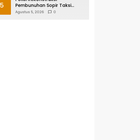
5
Pembunuhan Sopir Taksi
Online di Maros, Tersangka
Agustus 5, 2026
0
Peragakan 24 Adegan