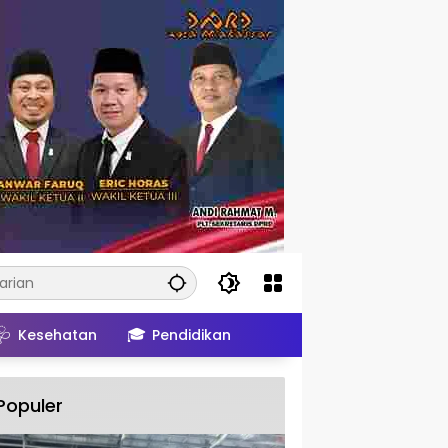
🩺
🎓
Kesehatan
Pendidikan
Populer