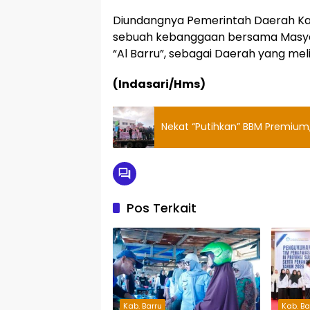
Diundangnya Pemerintah Daerah Ka
sebuah kebanggaan bersama Masya
“Al Barru”, sebagai Daerah yang me
(Indasari/Hms)
Nekat “Putihkan” BBM Premium, 
Pos Terkait
Kab. Barru
Kab. Ba