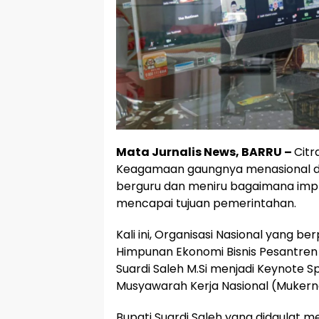
Mata Jurnalis News, BARRU –
Citr
Keagamaan gaungnya menasional dan
berguru dan meniru bagaimana impl
mencapai tujuan pemerintahan.
Kali ini, Organisasi Nasional yang b
Himpunan Ekonomi Bisnis Pesantren I
Suardi Saleh M.Si menjadi Keynote S
Musyawarah Kerja Nasional (Mukernas
Bupati Suardi Saleh yang didaulat