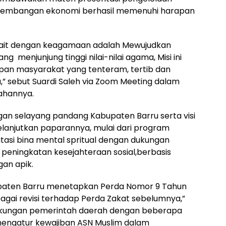
ngembangan ekonomi berhasil memenuhi harapan
rkait dengan keagamaan adalah Mewujudkan
 menjunjung tinggi nilai-nilai agama, Misi ini
pan masyarakat yang tenteram, tertib dan
,” sebut Suardi Saleh via Zoom Meeting dalam
ahannya.
gan selayang pandang Kabupaten Barru serta visi
njutkan paparannya, mulai dari program
tasi bina mental spritual dengan dukungan
 peningkatan kesejahteraan sosial,berbasis
an apik.
paten Barru menetapkan Perda Nomor 9 Tahun
agai revisi terhadap Perda Zakat sebelumnya,”
kungan pemerintah daerah dengan beberapa
 mengatur kewajiban ASN Muslim dalam