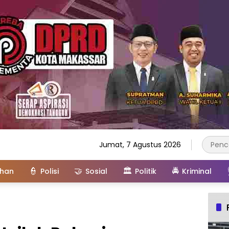
Jumat, 7 Agustus 2026
👮
🤝
🏛️
🚔
ahan
Polisi
Sosial
Politik
Kriminal