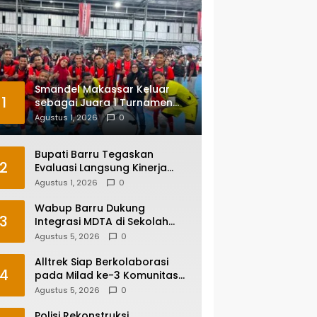
Smandel Makassar Keluar
1
sebagai Juara 1 Turnamen
Futsal Smansa Cup Vol. 13
Agustus 1, 2026
0
Bupati Barru Tegaskan
2
Evaluasi Langsung Kinerja
Kepala OPD, Reformasi
Agustus 1, 2026
0
Birokrasi Jadi Prioritas
Wabup Barru Dukung
3
Integrasi MDTA di Sekolah
Umum, Siapkan Regulasi
Agustus 5, 2026
0
hingga Tim Khusus
Alltrek Siap Berkolaborasi
4
pada Milad ke-3 Komunitas
Camping IKA Smandel
Agustus 5, 2026
0
Makassar di Malino
Polisi Rekonstruksi