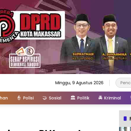
Minggu, 9 Agustus 2026
👮
🤝
🏛️
🚔
ahan
Polisi
Sosial
Politik
Kriminal