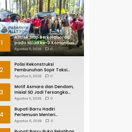
Alltrek Siap Berkolaborasi
1
pada Milad ke-3 Komunitas
Camping IKA Smandel
Agustus 5, 2026
0
Makassar di Malino
Polisi Rekonstruksi
2
Pembunuhan Sopir Taksi
Online di Maros, Tersangka
Agustus 5, 2026
0
Peragakan 24 Adegan
Motif Asmara dan Dendam,
3
Inisial SD Jadi Tersangka
Pembunuhan Sopir Taksi
Agustus 5, 2026
0
Online di Maros
Bupati Barru Hadiri
4
Pertemuan Menteri
Lingkungan Hidup Bahas PSEL
Agustus 6, 2026
0
dan RDF di Sulsel
Bupati Barru Buka Pelatihan