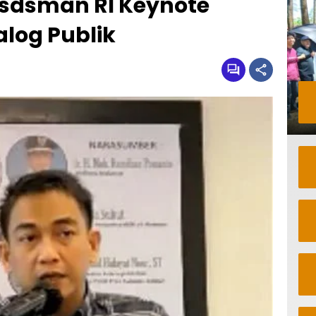
sdsman RI Keynote
log Publik