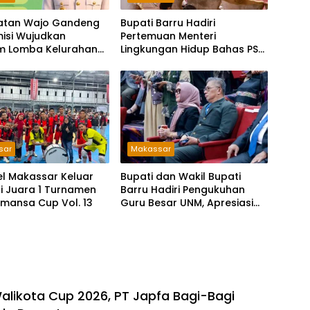
tan Wajo Gandeng
Bupati Barru Hadiri
isi Wujudkan
Pertemuan Menteri
m Lomba Kelurahan
Lingkungan Hidup Bahas PSEL
dan RDF di Sulsel
sar
Makassar
l Makassar Keluar
Bupati dan Wakil Bupati
i Juara 1 Turnamen
Barru Hadiri Pengukuhan
Smansa Cup Vol. 13
Guru Besar UNM, Apresiasi
Capaian Prof. Kamaruddin
Hasan
likota Cup 2026, PT Japfa Bagi-Bagi