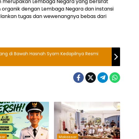
erupakan Lembaga Negara yang bersifat
n organik dengan Lembaga Negara dan instansi
alankan tugas dan wewenangnya bebas dari
 yang di Bawah Hasnah Syam Kedapilnya Resmi
sar
Makassar