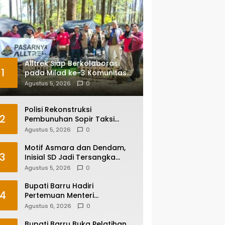
Alltrek Siap Berkolaborasi
1
pada Milad ke-3 Komunitas
Camping IKA Smandel
Agustus 5, 2026
0
Makassar di Malino
Polisi Rekonstruksi
2
Pembunuhan Sopir Taksi
Online di Maros, Tersangka
Agustus 5, 2026
0
Peragakan 24 Adegan
Motif Asmara dan Dendam,
3
Inisial SD Jadi Tersangka
Pembunuhan Sopir Taksi
Agustus 5, 2026
0
Online di Maros
Bupati Barru Hadiri
4
Pertemuan Menteri
Lingkungan Hidup Bahas PSEL
Agustus 6, 2026
0
dan RDF di Sulsel
Bupati Barru Buka Pelatihan