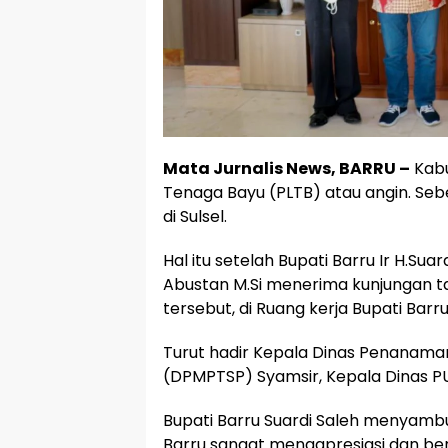
Mata Jurnalis News, BARRU –
Kabu
Tenaga Bayu (PLTB) atau angin. Se
di Sulsel.
Hal itu setelah Bupati Barru Ir H.Sua
Abustan M.Si menerima kunjungan t
tersebut, di Ruang kerja Bupati Barr
Turut hadir Kepala Dinas Penanama
(DPMPTSP) Syamsir, Kepala Dinas P
Bupati Barru Suardi Saleh menyambu
Barru sangat mengapresiasi dan bert