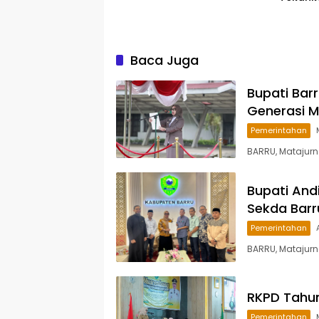
Berma
Baca Juga
Bupati Barr
Generasi 
Pemerintahan
BARRU, Matajurn
Bupati Andi
Sekda Barr
Pemerintahan
BARRU, Matajurna
RKPD Tahun
Pemerintahan