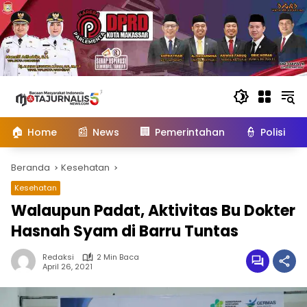
Langsung
ke
konten
🏠
📰
🏢
👮
Home
News
Pemerintahan
Polisi
Beranda
Kesehatan
Kesehatan
Walaupun Padat, Aktivitas Bu Dokter
Hasnah Syam di Barru Tuntas
Redaksi
2 Min Baca
April 26, 2021