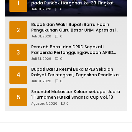
1
pada Puncak Harganas ke-33 Tingkat
Sulawesi Selatan
Juli 31, 2026
0
Bupati dan Wakil Bupati Barru Hadiri
2
Pengukuhan Guru Besar UNM, Apresiasi
Capaian Prof. Kamaruddin Hasan
Juli 31, 2026
0
Pemkab Barru dan DPRD Sepakati
3
Ranperda Pertanggungjawaban APBD
2025, Perkuat Komitmen Tata Kelola dan
Juli 31, 2026
0
Perlindungan Anak
Bupati Barru Resmi Buka MPLS Sekolah
4
Rakyat Terintegrasi, Tegaskan Pendidikan
Kunci Masa Depan Generasi
Juli 31, 2026
0
Smandel Makassar Keluar sebagai Juara
5
1 Turnamen Futsal Smansa Cup Vol. 13
Agustus 1, 2026
0