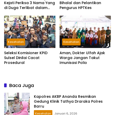
Kejati Periksa 3 Nama Yang
Bihalal dan Pelantikan
di Duga Terlibat dalam
Pengurus HPTKes
Kasus ART DPRD Tana
Toraja
Kesehatan
Kesehatan
Seleksi Komisioner KPID
Aman, Dokter Ulfah Ajak
Sulsel Dinilai Cacat
Warga Jangan Takut
Prosedural
Imunisasi Polio
Baca Juga
Kapolres AKBP Ananda Resmikan
Gedung Klinik Tathya Draraka Polres
Barru
Kesehatan
Januari 6, 2026