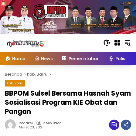
Langsung
ke
konten
🏠
📰
🏢
👮
Home
News
Pemerintahan
Polisi
Beranda
Kab. Barru
Kab. Barru
BBPOM Sulsel Bersama Hasnah Syam
Sosialisasi Program KIE Obat dan
Pangan
Redaksi
2 Min Baca
Maret 23, 2021