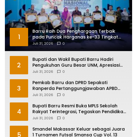
Barru Raih Dua Penghargaan Terbaik
1
pada Puncak Harganas ke-33 Tingkat
Sulawesi Selatan
Juli 31, 2026
0
Bupati dan Wakil Bupati Barru Hadiri
2
Pengukuhan Guru Besar UNM, Apresiasi
Capaian Prof. Kamaruddin Hasan
Juli 31, 2026
0
Pemkab Barru dan DPRD Sepakati
3
Ranperda Pertanggungjawaban APBD
2025, Perkuat Komitmen Tata Kelola dan
Juli 31, 2026
0
Perlindungan Anak
Bupati Barru Resmi Buka MPLS Sekolah
4
Rakyat Terintegrasi, Tegaskan Pendidikan
Kunci Masa Depan Generasi
Juli 31, 2026
0
Smandel Makassar Keluar sebagai Juara
5
1 Turnamen Futsal Smansa Cup Vol. 13