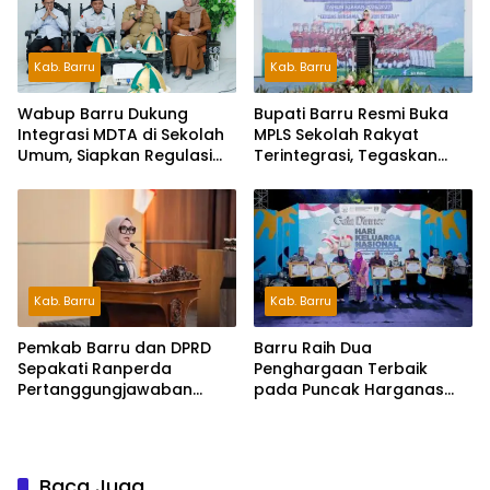
Kab. Barru
Kab. Barru
Wabup Barru Dukung
Bupati Barru Resmi Buka
Integrasi MDTA di Sekolah
MPLS Sekolah Rakyat
Umum, Siapkan Regulasi
Terintegrasi, Tegaskan
hingga Tim Khusus
Pendidikan Kunci Masa
Depan Generasi
Kab. Barru
Kab. Barru
Pemkab Barru dan DPRD
Barru Raih Dua
Sepakati Ranperda
Penghargaan Terbaik
Pertanggungjawaban
pada Puncak Harganas
APBD 2025, Perkuat
ke-33 Tingkat Sulawesi
Komitmen Tata Kelola dan
Selatan
Perlindungan Anak
Baca Juga