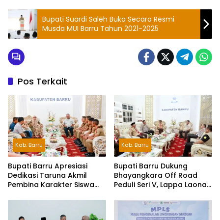
Bupati Suardi Saleh Buka Secara Resmi
Musda MUI Barru Tahun 2021-2025
Pos Terkait
Kab. Barru
Kab. Barru
Bupati Barru Apresiasi
Bupati Barru Dukung
Dedikasi Taruna Akmil
Bhayangkara Off Road
Pembina Karakter Siswa
Peduli Seri V, Lappa Laona
Sekolah Rakyat
Siap Sambut Ratusan
Peserta