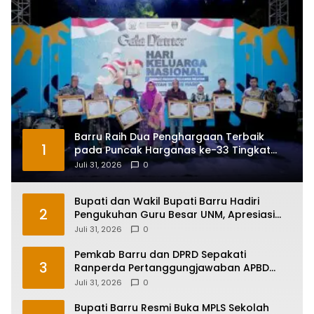
Barru Raih Dua Penghargaan Terbaik
1
pada Puncak Harganas ke-33 Tingkat
Sulawesi Selatan
Juli 31, 2026
0
Bupati dan Wakil Bupati Barru Hadiri
2
Pengukuhan Guru Besar UNM, Apresiasi
Capaian Prof. Kamaruddin Hasan
Juli 31, 2026
0
Pemkab Barru dan DPRD Sepakati
3
Ranperda Pertanggungjawaban APBD
2025, Perkuat Komitmen Tata Kelola dan
Juli 31, 2026
0
Perlindungan Anak
Bupati Barru Resmi Buka MPLS Sekolah