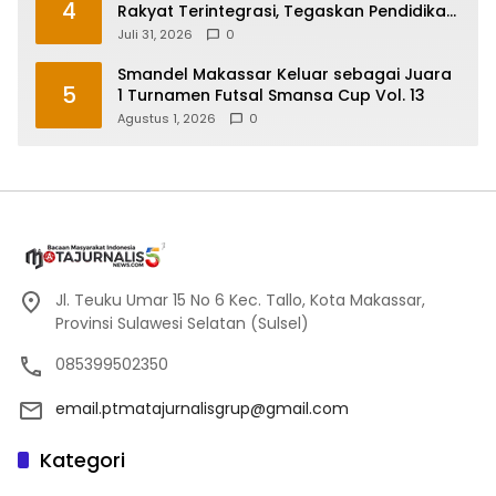
4
Rakyat Terintegrasi, Tegaskan Pendidikan
Kunci Masa Depan Generasi
Juli 31, 2026
0
Smandel Makassar Keluar sebagai Juara
5
1 Turnamen Futsal Smansa Cup Vol. 13
Agustus 1, 2026
0
Jl. Teuku Umar 15 No 6 Kec. Tallo, Kota Makassar,
Provinsi Sulawesi Selatan (Sulsel)
085399502350
email.ptmatajurnalisgrup@gmail.com
Kategori