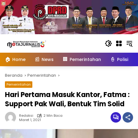
Langsung
ke
konten
🏠
📰
🏢
👮
Home
News
Pemerintahan
Polisi
Beranda
Pemerintahan
Pemerintahan
Hari Pertama Masuk Kantor, Fatma :
Support Pak Wali, Bentuk Tim Solid
Redaksi
2 Min Baca
Maret 1, 2021