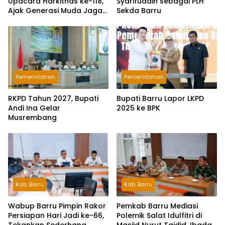
Upacara Harkitnas ke-118,
Syarifuddin sebagai PLH
Ajak Generasi Muda Jaga
Sekda Barru
Semangat Kebangsaan
Pemerintahan
Pemerintahan
RKPD Tahun 2027, Bupati
Bupati Barru Lapor LKPD
Andi Ina Gelar
2025 ke BPK
Musrembang
Kab. Barru
Kab. Barru
Wabup Barru Pimpin Rakor
Pemkab Barru Mediasi
Persiapan Hari Jadi ke-66,
Polemik Salat Idulfitri di