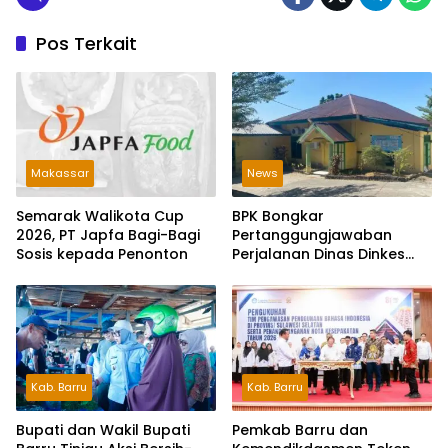
Pos Terkait
Makassar
News
Semarak Walikota Cup
BPK Bongkar
2026, PT Japfa Bagi-Bagi
Pertanggungjawaban
Sosis kepada Penonton
Perjalanan Dinas Dinkes
Parepare Rp70,5 Juta
Tanpa Bukti Pengeluaran
Riil
Kab. Barru
Kab. Barru
Bupati dan Wakil Bupati
Pemkab Barru dan