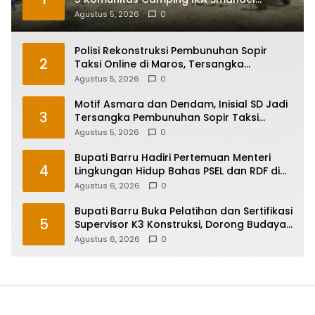
Makassar di Malino
Agustus 5, 2026
0
Polisi Rekonstruksi Pembunuhan Sopir
2
Taksi Online di Maros, Tersangka
Peragakan 24 Adegan
Agustus 5, 2026
0
Motif Asmara dan Dendam, Inisial SD Jadi
3
Tersangka Pembunuhan Sopir Taksi
Online di Maros
Agustus 5, 2026
0
Bupati Barru Hadiri Pertemuan Menteri
4
Lingkungan Hidup Bahas PSEL dan RDF di
Sulsel
Agustus 6, 2026
0
Bupati Barru Buka Pelatihan dan Sertifikasi
5
Supervisor K3 Konstruksi, Dorong Budaya
Zero Accident
Agustus 6, 2026
0