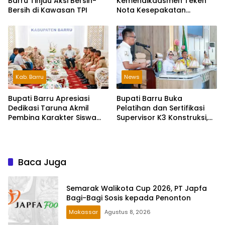
Barru Tinjau Aksi Bersih-
Kemendikdasmen Teken
Bersih di Kawasan TPI
Nota Kesepakatan
Pelestarian Bahasa
Indonesia dan Bahasa
Daerah
Kab. Barru
News
Bupati Barru Apresiasi
Bupati Barru Buka
Dedikasi Taruna Akmil
Pelatihan dan Sertifikasi
Pembina Karakter Siswa
Supervisor K3 Konstruksi,
Sekolah Rakyat
Dorong Budaya Zero
Accident
Baca Juga
Semarak Walikota Cup 2026, PT Japfa
Bagi-Bagi Sosis kepada Penonton
Makassar
Agustus 8, 2026