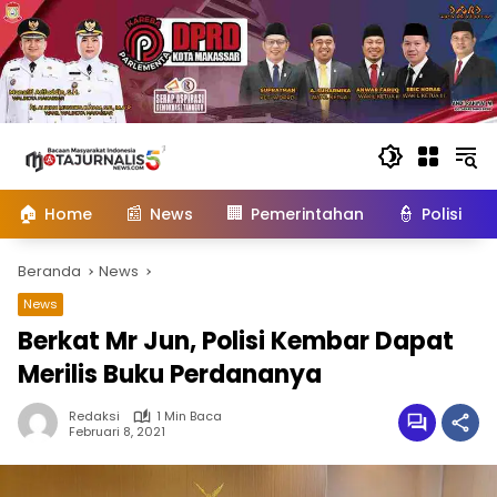
Langsung
ke
konten
🏠
📰
🏢
👮
Home
News
Pemerintahan
Polisi
Beranda
News
News
Berkat Mr Jun, Polisi Kembar Dapat
Merilis Buku Perdananya
Redaksi
1 Min Baca
Februari 8, 2021