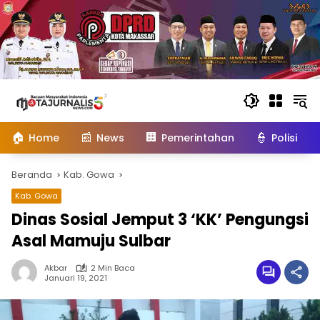
Langsung
ke
konten
🏠
📰
🏢
👮
Home
News
Pemerintahan
Polisi
Beranda
Kab. Gowa
Kab. Gowa
Dinas Sosial Jemput 3 ‘KK’ Pengungsi
Asal Mamuju Sulbar
Akbar
2 Min Baca
Januari 19, 2021