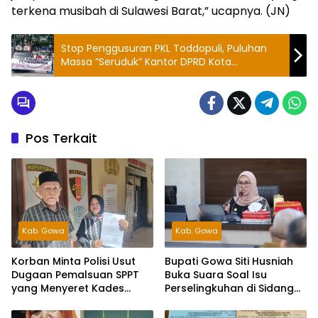
terkena musibah di Sulawesi Barat,” ucapnya. (JN)
Stop Penggusuran PKL Toddopuli, Puluhan
Massa “Seruduk” Kantor DPRD Kota
Makassar
Pos Terkait
Kab. Gowa
Kab. Gowa
Korban Minta Polisi Usut
Bupati Gowa Siti Husniah
Dugaan Pemalsuan SPPT
Buka Suara Soal Isu
yang Menyeret Kades
Perselingkuhan di Sidang
Tanete
Hak Angket, Siap Tempuh
Jalur Hukum