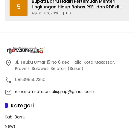
Bupati Barru Hadiri Pertemuan Menteri
5
Lingkungan Hidup Bahas PSEL dan RDF di
Sulsel
Agustus 6, 2026
0
Jl. Teuku Umar 15 No 6 Kec. Tallo, Kota Makassar,
Provinsi Sulawesi Selatan (Sulsel)
085399502350
email.ptmatajurnalisgrup@gmail.com
Kategori
Kab. Barru
News