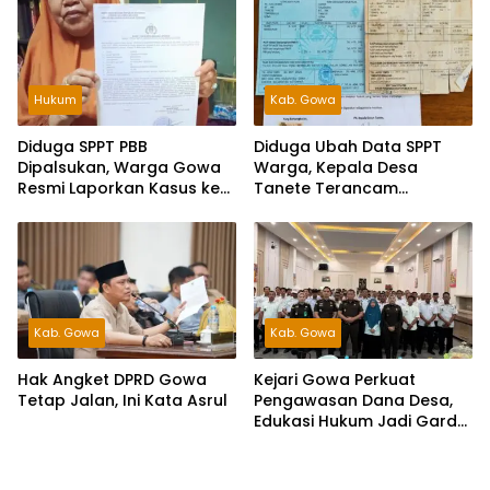
Hukum
Kab. Gowa
Diduga SPPT PBB
Diduga Ubah Data SPPT
Dipalsukan, Warga Gowa
Warga, Kepala Desa
Resmi Laporkan Kasus ke
Tanete Terancam
Polda Sulsel
Dilaporkan ke Polisi
Kab. Gowa
Kab. Gowa
Hak Angket DPRD Gowa
Kejari Gowa Perkuat
Tetap Jalan, Ini Kata Asrul
Pengawasan Dana Desa,
Edukasi Hukum Jadi Garda
Terdepan