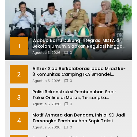
Wabup Barru Dukung Integrasi MDTA di
1
Sekolah Umum, Siapkan Regulasi hingga
Tim Khusus
Agustus 5, 2026
0
Alltrek Siap Berkolaborasi pada Milad ke-
2
3 Komunitas Camping IKA Smandel
Makassar di Malino
Agustus 5, 2026
0
Polisi Rekonstruksi Pembunuhan Sopir
3
Taksi Online di Maros, Tersangka
Peragakan 24 Adegan
Agustus 5, 2026
0
Motif Asmara dan Dendam, Inisial SD Jadi
4
Tersangka Pembunuhan Sopir Taksi
Online di Maros
Agustus 5, 2026
0