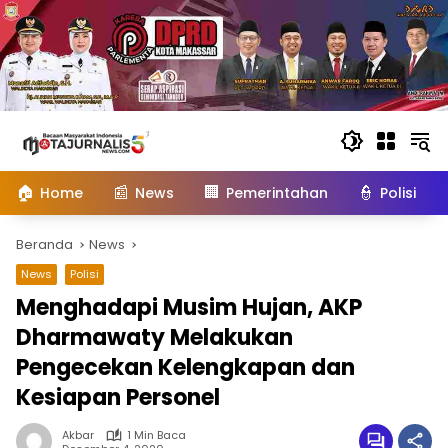
Langsung
ke
konten
🏠
📰
🏢
👮
Home
News
Pemerintahan
Polisi
Beranda
News
News
Polisi
Menghadapi Musim Hujan, AKP
Dharmawaty Melakukan
Pengecekan Kelengkapan dan
Kesiapan Personel
Akbar
1 Min Baca