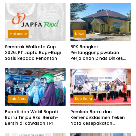
Makassar
News
Semarak Walikota Cup
BPK Bongkar
2026, PT Japfa Bagi-Bagi
Pertanggungjawaban
Sosis kepada Penonton
Perjalanan Dinas Dinkes
Parepare Rp70,5 Juta
Tanpa Bukti Pengeluaran
Riil
Kab. Barru
Kab. Barru
Bupati dan Wakil Bupati
Pemkab Barru dan
Barru Tinjau Aksi Bersih-
Kemendikdasmen Teken
Bersih di Kawasan TPI
Nota Kesepakatan
Pelestarian Bahasa
Indonesia dan Bahasa