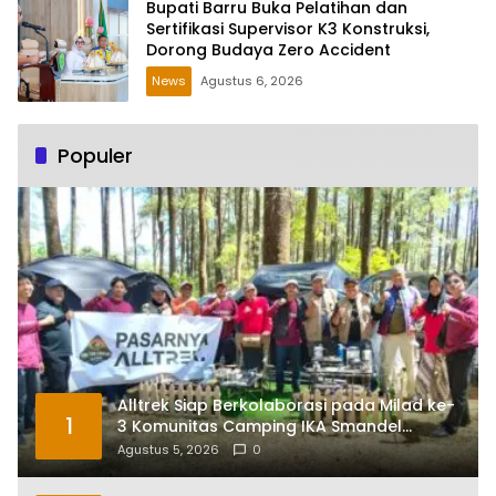
Bupati Barru Buka Pelatihan dan
Sertifikasi Supervisor K3 Konstruksi,
Dorong Budaya Zero Accident
News
Agustus 6, 2026
Populer
Alltrek Siap Berkolaborasi pada Milad ke-
1
3 Komunitas Camping IKA Smandel
Makassar di Malino
Agustus 5, 2026
0