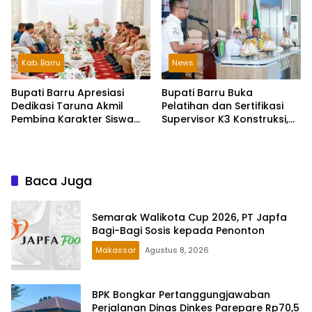
Daerah
Kab. Barru
News
Bupati Barru Apresiasi
Bupati Barru Buka
Dedikasi Taruna Akmil
Pelatihan dan Sertifikasi
Pembina Karakter Siswa
Supervisor K3 Konstruksi,
Sekolah Rakyat
Dorong Budaya Zero
Accident
Baca Juga
Semarak Walikota Cup 2026, PT Japfa
Bagi-Bagi Sosis kepada Penonton
Makassar
Agustus 8, 2026
BPK Bongkar Pertanggungjawaban
Perjalanan Dinas Dinkes Parepare Rp70,5