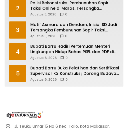
Polisi Rekonstruksi Pembunuhan Sopir
2
Taksi Online di Maros, Tersangka
Peragakan 24 Adegan
Agustus 5, 2026
0
Motif Asmara dan Dendam, Inisial SD Jadi
3
Tersangka Pembunuhan Sopir Taksi
Online di Maros
Agustus 5, 2026
0
Bupati Barru Hadiri Pertemuan Menteri
4
Lingkungan Hidup Bahas PSEL dan RDF di
Sulsel
Agustus 6, 2026
0
Bupati Barru Buka Pelatihan dan Sertifikasi
5
Supervisor K3 Konstruksi, Dorong Budaya
Zero Accident
Agustus 6, 2026
0
Jl. Teuku Umar 15 No 6 Kec. Tallo, Kota Makassar,